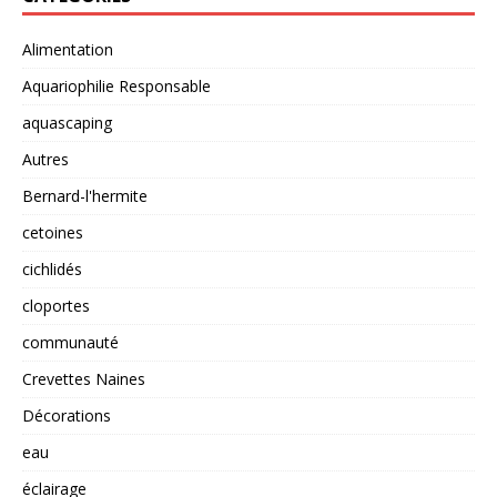
Alimentation
Aquariophilie Responsable
aquascaping
Autres
Bernard-l'hermite
cetoines
cichlidés
cloportes
communauté
Crevettes Naines
Décorations
eau
éclairage