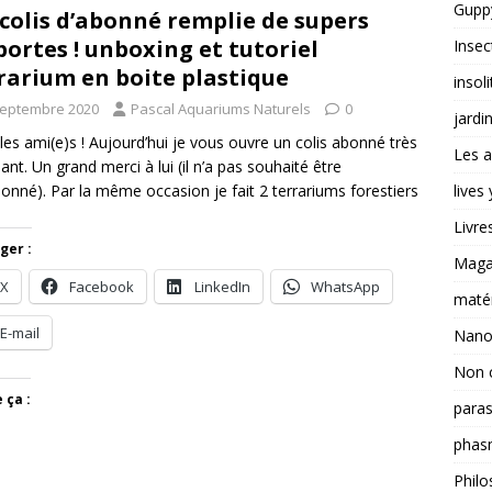
Guppy
colis d’abonné remplie de supers
portes ! unboxing et tutoriel
Insec
rarium en boite plastique
insoli
septembre 2020
Pascal Aquariums Naturels
0
jardi
 les ami(e)s ! Aujourd’hui je vous ouvre un colis abonné très
Les a
ant. Un grand merci à lui (il n’a pas souhaité être
lives
onné). Par la même occasion je fait 2 terrariums forestiers
Livre
ger :
Magas
X
Facebook
LinkedIn
WhatsApp
matér
E-mail
Nano
Non 
 ça :
paras
phas
Philo