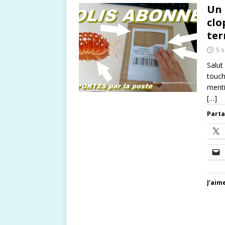
Un 
clo
ter
5 
Salut
touch
menti
[…]
Parta
J’aime