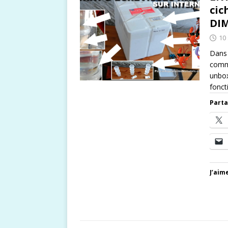
cic
DIM
10
Dans 
comma
unbox
fonct
Parta
J’aime