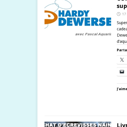
sup
17
Super
cadea
Dewer
d’aqu
Parta
J’aime
Liv