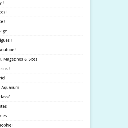
 !
tes !
te !
nage
lgues !
 youtube !
s, Magazines & Sites
ins !
iel
 Aquarium
classé
ites
mes
sophie !