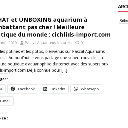
ARC
HAT et UNBOXING aquarium à
battant pas cher ! Meilleure
tique du monde : cichlids-import.com
 août 2020
Pascal Aquariums Naturels
0
 les potines et les potos, bienvenus sur Pascal Aquariums
els ! Aujourd’hui je vous partage une super trouvaille : la
eure boutique d’aquariophilie d’internet avec des supers prix
ids-import.com Déjà connue pour
[…]
ger :
X
Facebook
LinkedIn
WhatsApp
E-mail
 ça :