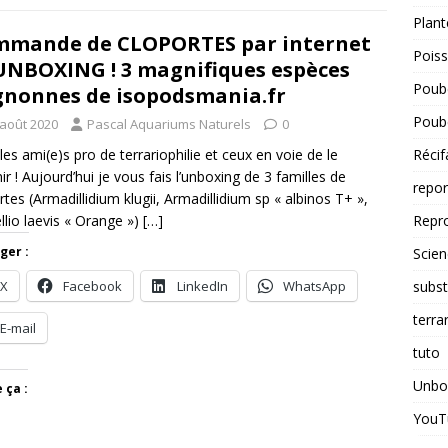
Plant
mande de CLOPORTES par internet
Pois
UNBOXING ! 3 magnifiques espèces
Poube
nonnes de isopodsmania.fr
Poube
 août 2020
Pascal Aquariums Naturels
0
Récif
 les ami(e)s pro de terrariophilie et ceux en voie de le
ir ! Aujourd’hui je vous fais l’unboxing de 3 familles de
repo
rtes (Armadillidium klugii, Armadillidium sp « albinos T+ »,
Repr
llio laevis « Orange »)
[…]
ger :
Scien
subst
X
Facebook
LinkedIn
WhatsApp
terra
E-mail
tuto
Unbo
 ça :
YouT