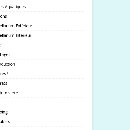
es Aquatiques
sons
llarium Extérieur
llarium Intérieur
al
rtages
oduction
ces !
rats
rium verre
xing
ubers