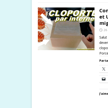
Com
et 
mig
26
Salut
deven
clopo
Porce
Parta
J’aime