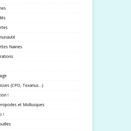
nes
idés
rtes
unauté
ttes Naines
rations
rage
isses (CPO, Texanus…)
tion !
éropodes et Mollusques
 !
uilles