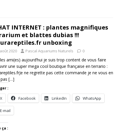
AT INTERNET : plantes magnifiques
rarium et blattes dubias !!!
urareptiles.fr unboxing
 août 2020
Pascal Aquariums Naturels
0
 les ami(es) aujourd’hui je suis trop content de vous faire
vrir une super mega cool boutique française en terrario :
areptiles.frJe ne regrette pas cette commande je ne vous en
s pas
[…]
ger :
X
Facebook
LinkedIn
WhatsApp
E-mail
 ça :