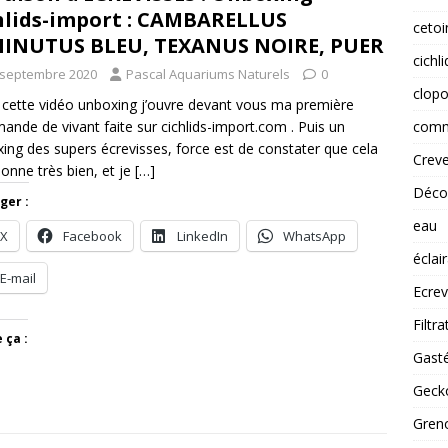
hlids-import : CAMBARELLUS
cetoi
INUTUS BLEU, TEXANUS NOIRE, PUER
cichl
 septembre 2020
Pascal Aquariums Naturels
0
clopo
cette vidéo unboxing j’ouvre devant vous ma première
comm
nde de vivant faite sur cichlids-import.com . Puis un
ing des supers écrevisses, force est de constater que cela
Creve
ionne très bien, et je
[…]
Déco
ger :
eau
X
Facebook
LinkedIn
WhatsApp
éclai
E-mail
Ecrev
Filtra
 ça :
Gast
Gecko
Greno