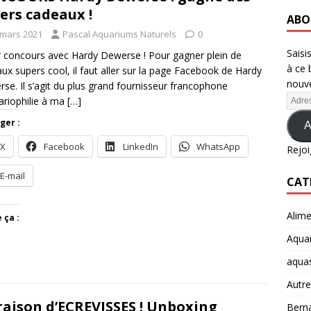
ers cadeaux !
ABO
 mars 2021
Pascal Aquariums Naturels
0
Saisi
 concours avec Hardy Dewerse ! Pour gagner plein de
à ce 
ux supers cool, il faut aller sur la page Facebook de Hardy
nouve
se. Il s’agit du plus grand fournisseur francophone
ariophilie à ma
[…]
ger :
A
X
Facebook
LinkedIn
WhatsApp
Rejoi
E-mail
CAT
Alime
 ça :
Aquar
aqua
Autre
raison d’ECREVISSES ! Unboxing
Berna