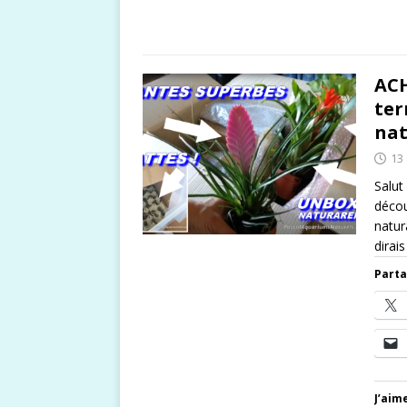
ACH
ter
nat
13
Salut
décou
natur
dirai
Parta
J’aime