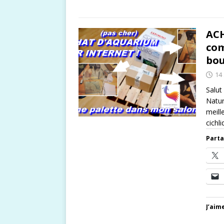
AC
com
bou
14
Salut
Natur
meill
cichl
Parta
J’aime