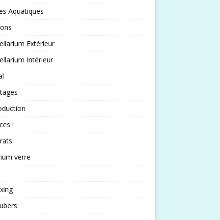
es Aquatiques
sons
llarium Extérieur
llarium Intérieur
al
rtages
oduction
ces !
rats
rium verre
xing
ubers