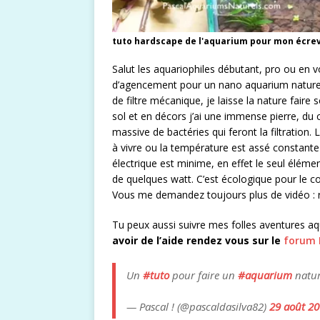
tuto hardscape de l'aquarium pour mon écre
Salut les aquariophiles débutant, pro ou en 
d’agencement pour un nano aquarium naturel 
de filtre mécanique, je laisse la nature faire
sol et en décors j’ai une immense pierre, d
massive de bactéries qui feront la filtration.
à vivre ou la température est assé constante
électrique est minime, en effet le seul éléme
de quelques watt. C’est écologique pour le 
Vous me demandez toujours plus de vidéo : r
Tu peux aussi suivre mes folles aventures aq
avoir de l’aide rendez vous sur le
forum 
Un
#tuto
pour faire un
#aquarium
nature
— Pascal ! (@pascaldasilva82)
29 août 2