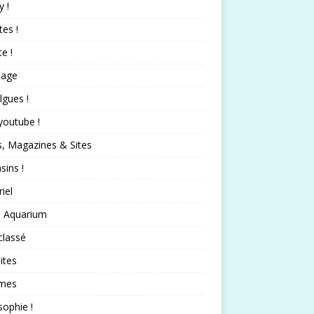
 !
tes !
te !
nage
lgues !
 youtube !
s, Magazines & Sites
ins !
iel
 Aquarium
classé
ites
mes
sophie !