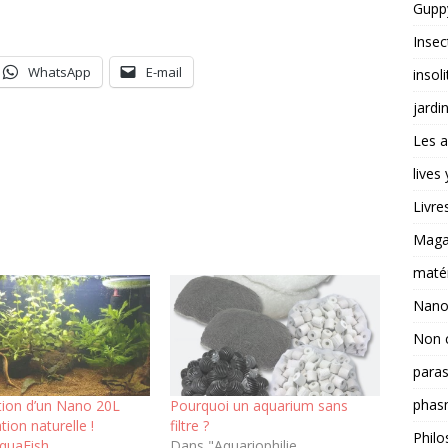
Guppy
Insec
WhatsApp
E-mail
insoli
jardi
Les a
lives
Livre
Magas
matér
Nano
Non 
paras
phas
tion d’un Nano 20L
Pourquoi un aquarium sans
ation naturelle !
filtre ?
Philo
quaFish
Dans "Aquariophilie