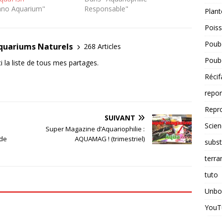
ano Aquarium"
Responsable"
Plant
Pois
Poube
Aquariums Naturels
268 Articles
Poube
i la liste de tous mes partages.
Récif
repo
Repr
SUIVANT
Scien
Super Magazine d’Aquariophilie :
 de
AQUAMAG ! (trimestriel)
subst
terra
tuto
Unbo
YouT