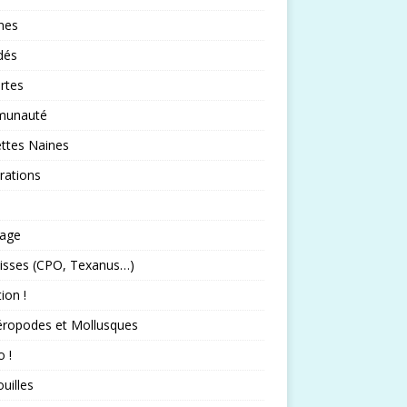
nes
idés
rtes
unauté
ttes Naines
rations
rage
isses (CPO, Texanus…)
tion !
éropodes et Mollusques
 !
uilles