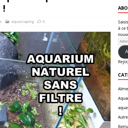
 !
ABO
s
aquascaping
0
Saisi
à ce 
nouve
A
Rejoi
CAT
Alime
Aquar
aqua
Autre
Berna