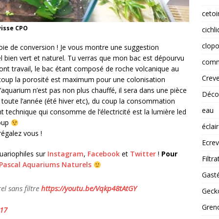
cetoi
visse CPO
cichl
clopo
voie de conversion ! Je vous montre une suggestion
bien vert et naturel. Tu verras que mon bac est dépourvu
comm
 sont travail, le bac étant composé de roche volcanique au
Creve
u coup la porosité est maximum pour une colonisation
 L’aquarium n’est pas non plus chauffé, il sera dans une pièce
Déco
 toute l’année (été hiver etc), du coup la consommation
eau
nt technique qui consomme de l’électricité est la lumière led
coup
éclai
égalez vous !
Ecrev
uariophiles sur
Instagram
,
Facebook
et
Twitter
!
Pour
Filtra
Pascal Aquariums Naturels
Gast
l sans filtre
https://youtu.be/Vqkp48tAtGY
Gecko
Greno
017