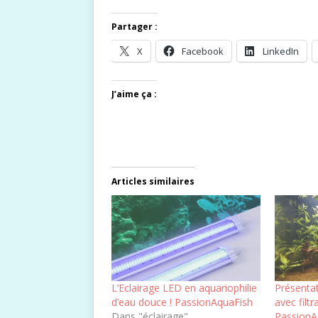
Partager :
X
Facebook
LinkedIn
J’aime ça :
Articles similaires
L’Eclairage LED en aquariophilie
Présenta
d’eau douce ! PassionAquaFish
avec filtr
Dans "éclairage"
PassionA