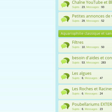
Chaîne YouTube et B
Sujets
:
23
,
Messages
:
93
Petites annonces de
Sujets
:
29
,
Messages
:
52
Aquariophilie classique et sans
Filtres
Sujets
:
10
,
Messages
:
50
besoin d'aides et con
Sujets
:
53
,
Messages
:
283
Les algues
Sujets
:
6
,
Messages
:
47
Les Roches et Racines
Sujets
:
6
,
Messages
:
24
Poubellariums EXTE
Sujets
:
6
,
Messages
:
23