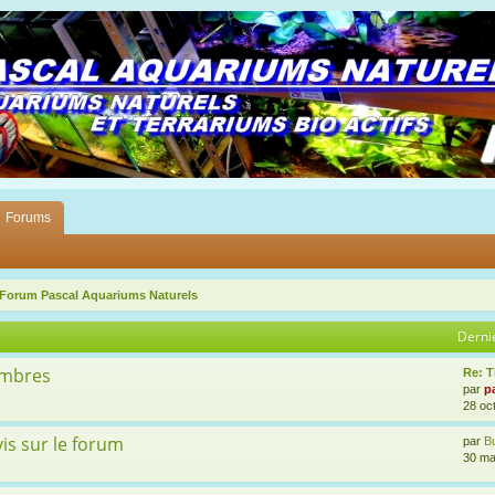
Forums
 Forum Pascal Aquariums Naturels
Derni
embres
Re: 
par
p
28 oc
is sur le forum
par
Bu
30 ma