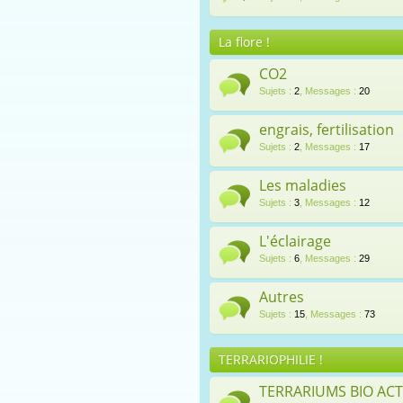
La flore !
CO2
Sujets
:
2
,
Messages
:
20
engrais, fertilisation
Sujets
:
2
,
Messages
:
17
Les maladies
Sujets
:
3
,
Messages
:
12
L'éclairage
Sujets
:
6
,
Messages
:
29
Autres
Sujets
:
15
,
Messages
:
73
TERRARIOPHILIE !
TERRARIUMS BIO ACT