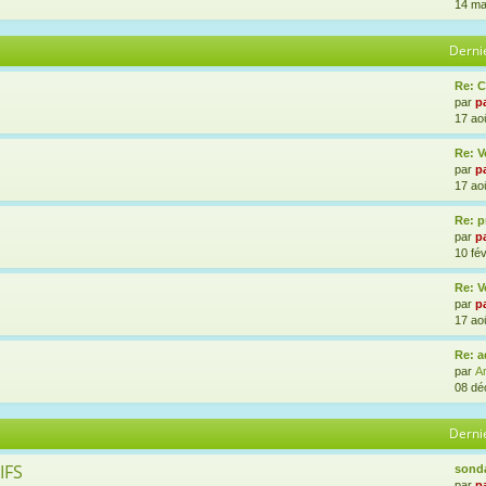
14 ma
Derni
Re: 
par
p
17 ao
Re: V
par
p
17 ao
Re: p
par
p
10 fév
Re: V
par
p
17 ao
Re: a
par
A
08 dé
Derni
IFS
sonda
par
p