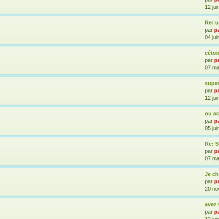
12 jui
Re: u
par
p
04 jui
cétoi
par
p
07 ma
supe
par
p
12 jui
ou ac
par
p
05 jui
Re: S
par
p
07 ma
Je ch
par
p
20 no
avez 
par
p