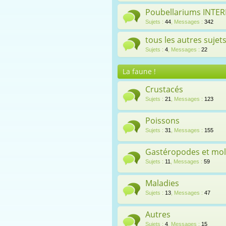
Poubellariums INTE
Sujets
:
44
,
Messages
:
342
tous les autres sujet
Sujets
:
4
,
Messages
:
22
La faune !
Crustacés
Sujets
:
21
,
Messages
:
123
Poissons
Sujets
:
31
,
Messages
:
155
Gastéropodes et mo
Sujets
:
11
,
Messages
:
59
Maladies
Sujets
:
13
,
Messages
:
47
Autres
Sujets
:
4
,
Messages
:
15