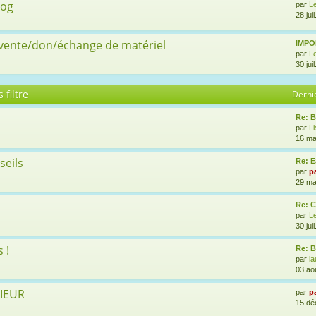
log
par
L
28 jui
 vente/don/échange de matériel
IMPOR
par
L
30 jui
 filtre
Derni
Re: B
par
L
16 ma
seils
Re: E
par
p
29 ma
Re: 
par
L
30 jui
 !
Re: B
par
l
03 ao
RIEUR
par
p
15 dé