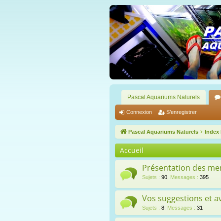
Pascal Aquariums Naturels
Connexion
S’enregistrer
Pascal Aquariums Naturels
Index
Accueil
Présentation des m
Sujets
:
90
,
Messages
:
395
Vos suggestions et av
Sujets
:
8
,
Messages
:
31