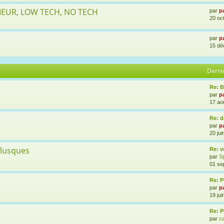
RIEUR, LOW TECH, NO TECH
par
p
20 oc
s
par
p
15 dé
Derni
Re: B
par
p
17 ao
Re: 
par
p
20 jui
llusques
Re: v
par
Sp
01 se
Re: P
par
p
19 jui
Re: P
par
c