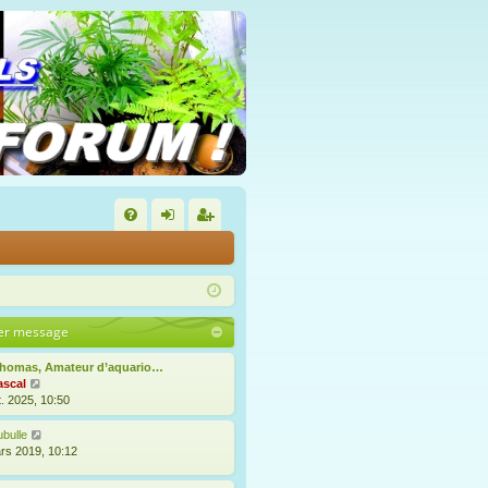
FA
on
’e
Q
ne
nr
xi
eg
er message
on
ist
Thomas, Amateur d’aquario…
re
V
ascal
o
t. 2025, 10:50
r
i
r
V
bulle
l
o
rs 2019, 10:12
e
i
d
r