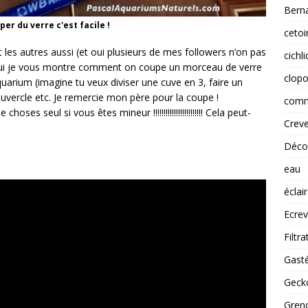
Berna
er du verre c'est facile !
cetoi
t les autres aussi (et oui plusieurs de mes followers n’on pas
cichl
rd’hui je vous montre comment on coupe un morceau de verre
clopo
arium (imagine tu veux diviser une cuve en 3, faire un
vercle etc. Je remercie mon père pour la coupe !
comm
es seul si vous êtes mineur !!!!!!!!!!!!!!!!!!!!!!!! Cela peut-
Creve
Déco
eau
éclai
Ecrev
Filtra
Gast
Gecko
Greno