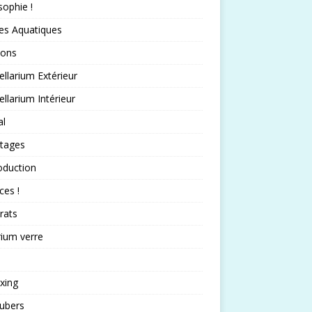
sophie !
es Aquatiques
sons
llarium Extérieur
llarium Intérieur
al
rtages
oduction
ces !
rats
rium verre
xing
ubers