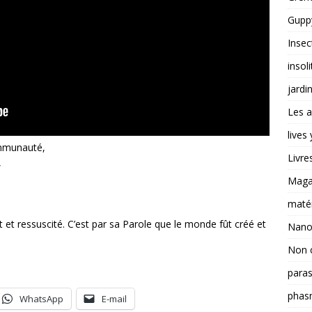
Guppy
Insec
insoli
jardi
Les a
lives
ommunauté,
Livre
,
Magas
matér
rt et ressuscité. C’est par sa Parole que le monde fût créé et
Nano
Non 
paras
phas
WhatsApp
E-mail