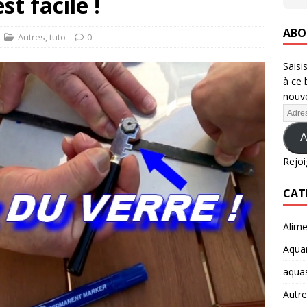
st facile !
ABO
Autres
,
tuto
0
Saisi
à ce 
nouve
A
Rejoi
CAT
Alime
Aquar
aqua
Autre