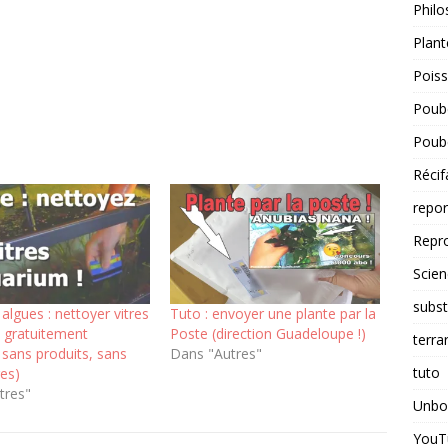
Philo
Plant
Pois
Poube
Poube
Récif
repo
Repr
Scien
subst
 algues : nettoyer vitres
Tuto : envoyer une plante par la
 gratuitement
Poste (direction Guadeloupe !)
terra
, sans produits, sans
Dans "Autres"
tuto
res)
tres"
Unbo
YouT