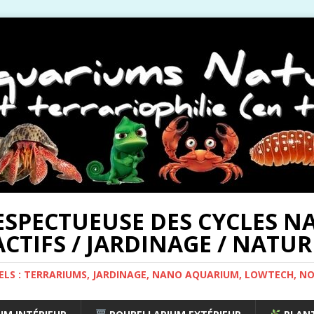
ESPECTUEUSE DES CYCLES NA
CTIFS / JARDINAGE / NATUR
ELS : TERRARIUMS, JARDINAGE, NANO AQUARIUM, LOWTECH, N