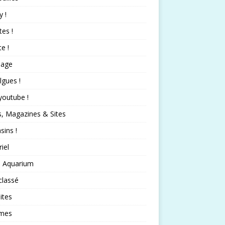
 !
tes !
te !
nage
lgues !
 youtube !
s, Magazines & Sites
ins !
iel
 Aquarium
classé
ites
mes