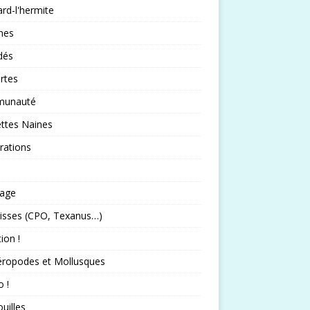
rd-l'hermite
nes
idés
rtes
unauté
ttes Naines
rations
rage
isses (CPO, Texanus…)
tion !
éropodes et Mollusques
 !
uilles