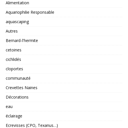
Alimentation
Aquariophilie Responsable
aquascaping
Autres
Bernard-l'hermite
cetoines
cichlidés
cloportes
communauté
Crevettes Naines
Décorations
eau
éclairage
Ecrevisses (CPO, Texanus…)