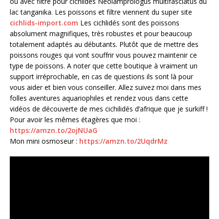
ou avec filtre pour cichlidés Neolamprologus multifasciatus du
lac tanganika. Les poissons et filtre viennent du super site
cichlids-import.com
Les cichlidés sont des poissons
absolument magnifiques, très robustes et pour beaucoup
totalement adaptés au débutants. Plutôt que de mettre des
poissons rouges qui vont souffrir vous pouvez maintenir ce
type de poissons. A noter que cette boutique à vraiment un
support irréprochable, en cas de questions ils sont là pour
vous aider et bien vous conseiller. Allez suivez moi dans mes
folles aventures aquariophiles et rendez vous dans cette
vidéos de découverte de mes cichilidés d’afrique que je surkiff !
Pour avoir les mêmes étagères que moi :
https://amzn.to/2ojNUaG
Mon mini osmoseur :
https://amzn.to/2UqdrMz