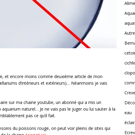
Alime
Aquar
aqua
Autre
Berna
cetoi
cichl
clopo
faire, et encore moins comme deuxième article de mon
comm
ellariums d’intérieurs et extérieurs)… Néanmoins je vais
Creve
taire sur ma chaine youtube, un abonné qui a mis un
Déco
aquarium naturel… Je ne vais pas le juger ou lui sauter à la
eau
mblablement pas ce qu’il fait.
éclai
soins du poissons rouge, on peut voir pleins de sites qui
Ecrev
 de la chaine
toopet ici
.