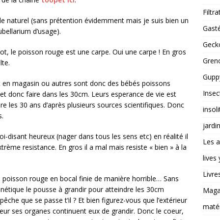
Filtra
ile naturel (sans prétention évidemment mais je suis bien un
Gast
ubellarium d’usage).
Gecko
pot, le poisson rouge est une carpe. Oui une carpe ! En gros
Greno
lte.
Guppy
it en magasin ou autres sont donc des bébés poissons
Insec
s et donc faire dans les 30cm. Leurs esperance de vie est
re les 30 ans d’après plusieurs sources scientifiques. Donc
insoli
s.
jardi
-disant heureux (nager dans tous les sens etc) en réalité il
Les a
rème resistance. En gros il a mal mais resiste « bien » à la
lives
Livre
un poisson rouge en bocal finie de manière horrible… Sans
énétique le pousse à grandir pour atteindre les 30cm
Magas
he que se passe t’il ? Et bien figurez-vous que l’extérieur
matér
ieur ses organes continuent eux de grandir. Donc le coeur,