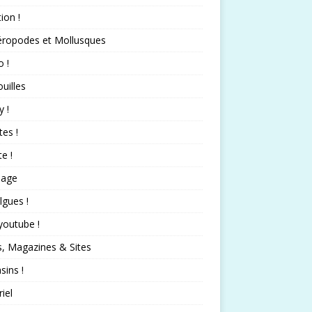
tion !
éropodes et Mollusques
 !
uilles
 !
tes !
te !
nage
lgues !
 youtube !
s, Magazines & Sites
ins !
iel