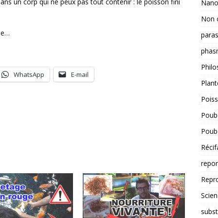
ns un corp qui ne peux pas tout contenir : le poisson fini
Nano
Non 
cle…
paras
phas
Philo
WhatsApp
E-mail
Plant
Pois
Poube
Poube
Récif
repo
Repr
Scien
subst