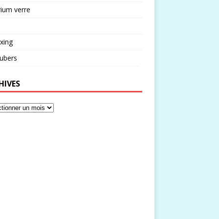
rium verre
xing
ubers
HIVES