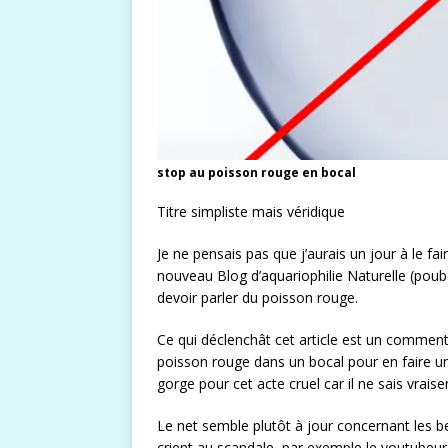
stop au poisson rouge en bocal
Titre simpliste mais véridique
Je ne pensais pas que j’aurais un jour à le 
nouveau Blog d’aquariophilie Naturelle (poub
devoir parler du poisson rouge.
Ce qui déclenchât cet article est un commen
poisson rouge dans un bocal pour en faire un 
gorge pour cet acte cruel car il ne sais vraise
Le net semble plutôt à jour concernant les be
crient au scandale, par exemple le youtubeur