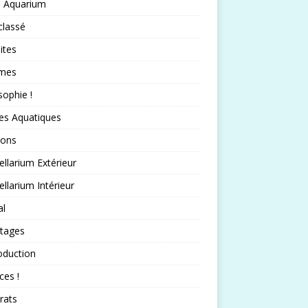
 Aquarium
classé
ites
mes
sophie !
es Aquatiques
sons
llarium Extérieur
llarium Intérieur
al
rtages
oduction
ces !
rats