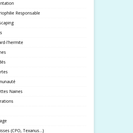
ntation
iophilie Responsable
scaping
s
rd-l'hermite
nes
idés
rtes
unauté
ttes Naines
rations
rage
isses (CPO, Texanus…)