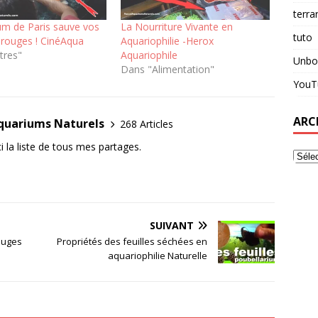
terra
um de Paris sauve vos
La Nourriture Vivante en
tuto
 rouges ! CinéAqua
Aquariophilie -Herox
tres"
Aquariophile
Unbo
Dans "Alimentation"
YouT
ARC
Aquariums Naturels
268 Articles
i la liste de tous mes partages.
SUIVANT
ouges
Propriétés des feuilles séchées en
aquariophilie Naturelle