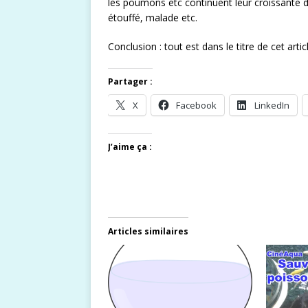
les poumons etc continuent leur croissante da
étouffé, malade etc.
Conclusion : tout est dans le titre de cet arti
Partager :
X
Facebook
LinkedIn
J’aime ça :
Articles similaires