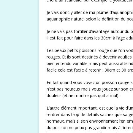
Je vais donc y aller de ma plume d’aquarioph
aquariophile naturel selon la definition du po
Je ne vais pas tortiller d’avantage autour du 
il est fait pour faire dans les 30cm à l’age adu
Les beaux petits poissons rouge que l’on vo
rouges. Et ils sont destinés à devenir adulte
bien entendu variable mais peut aussi atteind
facile cela est facile à retenir : 30cm et 30 an
En fait quand vous voyez un poisson rouge soi
n’est pas heureux mais vous jouez sur son ext
douleur (et ne montre pas qu’il a mal).
L’autre élément important, est que la vie d’
rentrer dans trop de détails sachez que sa g
normaux, mais si son environnement l’en empêc
du poisson ne peux pas grandir mais à l’inter