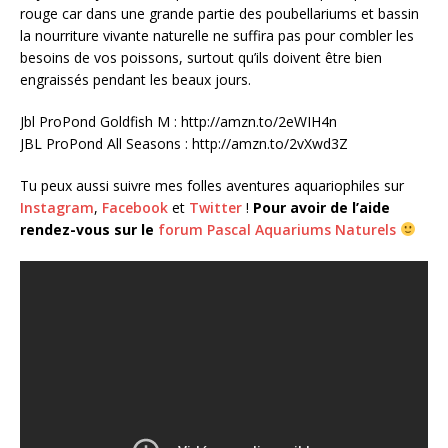
rouge car dans une grande partie des poubellariums et bassin
la nourriture vivante naturelle ne suffira pas pour combler les
besoins de vos poissons, surtout qu’ils doivent être bien
engraissés pendant les beaux jours.
Jbl ProPond Goldfish M : http://amzn.to/2eWIH4n
JBL ProPond All Seasons : http://amzn.to/2vXwd3Z
Tu peux aussi suivre mes folles aventures aquariophiles sur
Instagram
,
Facebook
et
Twitter
!
Pour avoir de l’aide
rendez-vous sur le
forum Pascal Aquariums Naturels