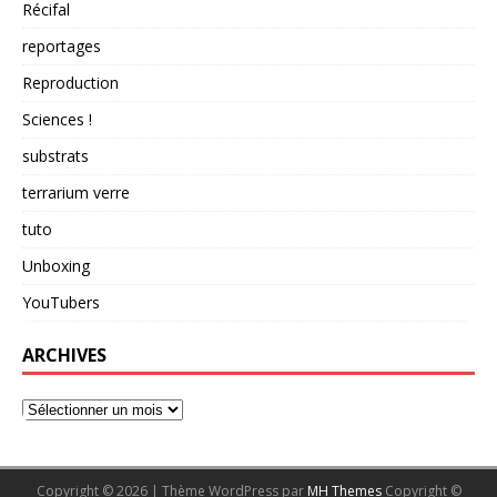
Récifal
reportages
Reproduction
Sciences !
substrats
terrarium verre
tuto
Unboxing
YouTubers
ARCHIVES
Copyright © 2026 | Thème WordPress par
MH Themes
Copyright ©