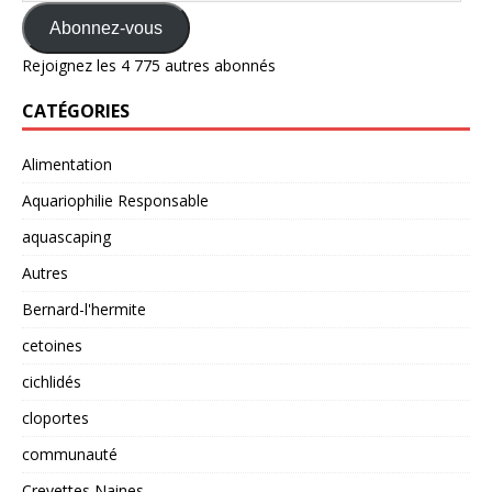
Abonnez-vous
Rejoignez les 4 775 autres abonnés
CATÉGORIES
Alimentation
Aquariophilie Responsable
aquascaping
Autres
Bernard-l'hermite
cetoines
cichlidés
cloportes
communauté
Crevettes Naines