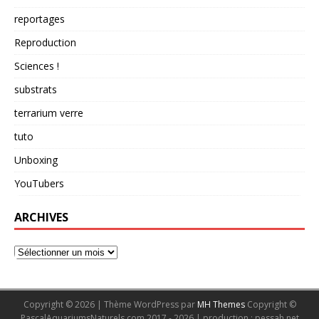
reportages
Reproduction
Sciences !
substrats
terrarium verre
tuto
Unboxing
YouTubers
ARCHIVES
Copyright © 2026 | Thème WordPress par
MH Themes
Copyright ©
PascalAquariumsNaturels.com 2017 - 2026 | production : pessah.net