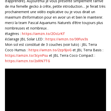
d’apprendre). Aujourd’hui je vous présente simplement l’arrivé
de ma femelle gecko à crête, petite introduction… Je ferait très
prochainement une vidéo explicative ou je vous dirait un
maximum d’information pour en avoir un et bien le maintenir.
merci la team Pascal Aquariums Naturels d’être toujours plus
nombreuses et nombreux .
étagères :
https://amzn.to/2OcLrKf
éclairage JBL Solar LED :
https://amzn.to/30Fuv3s
Mon sol est constitué de 3 couches (voir tuto) : JBL Terra
Coco Humus :
https://amzn.to/2zp9joG
et JBL Terra Basis :
https://amzn.to/3cynPsu
et JBL Terra Coco Compact :
https://amzn.to/2xRN7TG