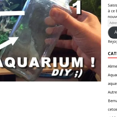
Saisi
à ce 
nouve
A
Rejoi
CAT
Alime
Aquar
aqua
Autre
Berna
cetoi