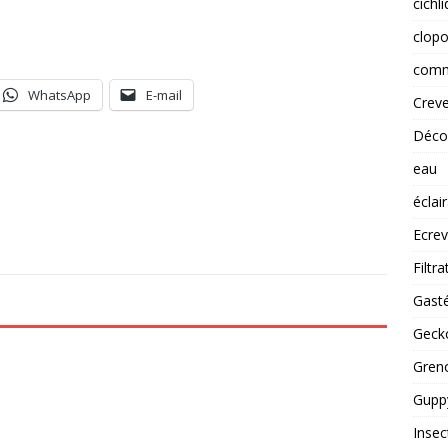
cichl
clopo
comm
WhatsApp
E-mail
Creve
Déco
eau
éclai
Ecrev
Filtra
Gast
Gecko
Greno
Guppy
Insec