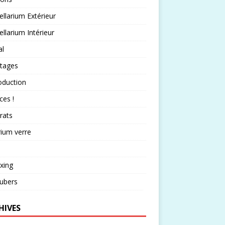
llarium Extérieur
llarium Intérieur
al
rtages
oduction
ces !
rats
rium verre
xing
ubers
HIVES