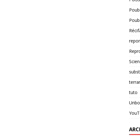
Poube
Poube
Récif
repo
Repr
Scien
subst
terra
tuto
Unbo
YouT
ARC