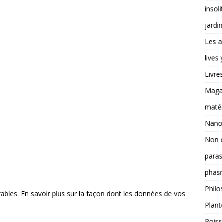
insoli
jardi
Les a
lives
Livre
Magas
matér
Nano
Non 
paras
phas
Philo
rables.
En savoir plus sur la façon dont les données de vos
Plant
Pois