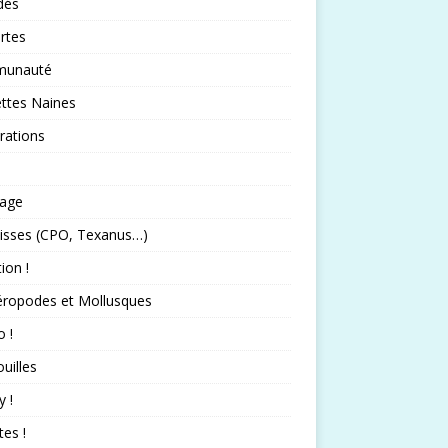
idés
rtes
unauté
ttes Naines
rations
rage
isses (CPO, Texanus…)
tion !
éropodes et Mollusques
 !
uilles
 !
tes !