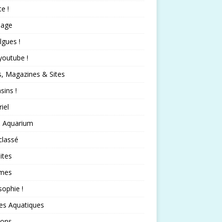
te !
nage
lgues !
 youtube !
s, Magazines & Sites
ins !
iel
 Aquarium
classé
ites
mes
sophie !
es Aquatiques
sons