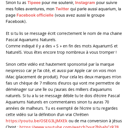
Sinon tu as
Tipeee
pour me soutenir,
Instagram
pour suivre
mes folles aventures, mon
Twitter
qui parle aussi aquarium, la
page
Facebook officielle
(vous avez aussi le groupe
Facebook).
Et si tu lis se message écrit correctement le nom de ma chaine
Pascal Aquariums Naturels.
Comme indiqué il y a des « S » en fin des mots AquariumS et
NaturelS. Vous êtes encore trop nombreux à vous tromper !
Sinon cette vidéo est hautement sponsorisé par la marque
nespresso car je l’ai cité, et aussi par Apple car on vois mon
iMac (placement de produit). Pour cela les deux marques m’on
fais un chèque de 7 millions d’euros qui vont me permettre de
déménager sur une île ou j’aurais des milliers d’aquariums
naturels. Si tu a lu se message débile tu te dois d’écrire Pascal
Aquariums Naturels en commentaires sinon tu auras 70
années de malheurs. Tu es exempté de l’écrire si tu regardes
cette vidéo sur la définition d’un vrai Chrétien
https://youtu.be/OSEG3LJMXEk
ou de ma conversion à Jésus
Christ :
https://www.youtube.com/watch?v=g7bhahCrR78