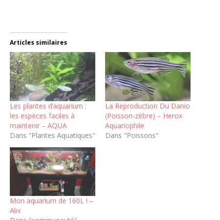
Articles similaires
Les plantes d’aquarium :
La Reproduction Du Danio
les espèces faciles à
(Poisson-zèbre) – Herox
maintenir – AQUA
Aquariophile
Dans "Plantes Aquatiques"
Dans "Poissons"
Mon aquarium de 160L ! –
Alix