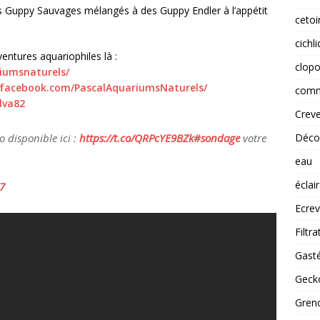
 Guppy Sauvages mélangés à des Guppy Endler à l’appétit
cetoi
cichl
entures aquariophiles là :
clopo
iumsnaturels/
.facebook.com/PascalAquariumsNaturels/
comm
lva82
Creve
Déco
 disponible ici :
https://t.co/QRPcYE9BZk
#sondage
votre
eau
éclai
7
Ecrev
Filtra
Gast
Gecko
Greno