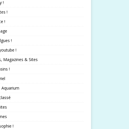
 !
tes !
te !
nage
lgues !
 youtube !
s, Magazines & Sites
ins !
iel
 Aquarium
classé
ites
mes
sophie !