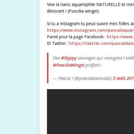
Vive la nano aquariophile NATURELLE et mes
dévorant ! (Poecilia wingei).
Si tu a Instagram tu peux suivre mes folles av
https://www.instagram.com/pascalaquar
Pareil pour la page Facebook :
https://www
Et Twitter :
https://twitter.com/pascaldasi
Des
#Gyppy
sauvages qui mangent ! vidéo
#PoeciliaWingei
préféré :
— Pascal ! (@pascaldasilva82)
5 août 201