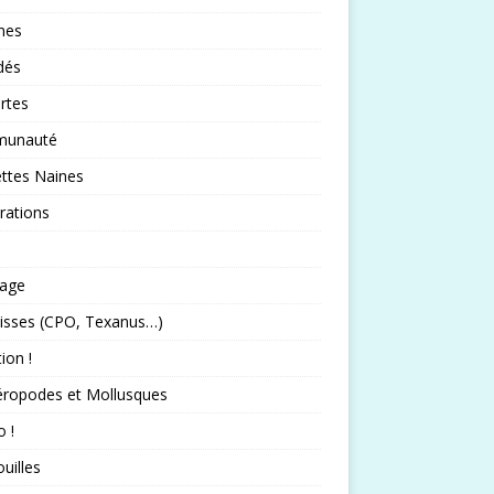
nes
idés
rtes
unauté
ttes Naines
rations
rage
isses (CPO, Texanus…)
tion !
éropodes et Mollusques
 !
uilles