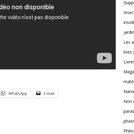
Guppy
Insec
insoli
jardi
Les a
lives
Livre
Magas
matér
Nano
WhatsApp
E-mail
Non 
paras
phas
Philo