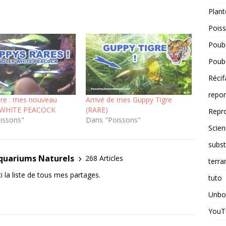
Plant
Pois
Poube
Poube
Récif
repo
re : mes nouveau
Arrivé de mes Guppy Tigre
WHITE PEACOCK
(RARE)
Repr
issons"
Dans "Poissons"
Scien
subst
Aquariums Naturels
268 Articles
terra
i la liste de tous mes partages.
tuto
Unbo
YouT