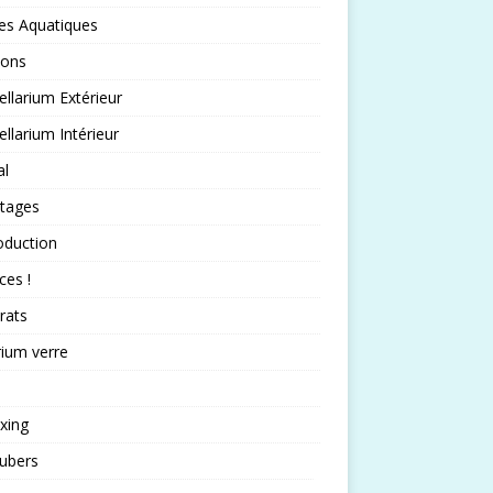
es Aquatiques
sons
llarium Extérieur
llarium Intérieur
al
rtages
oduction
ces !
rats
rium verre
xing
ubers