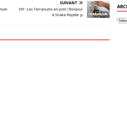
SUIVANT
ARC
arium
DIY : Les Terrariums en pots ! Bonjour
à Snake Reptile :p