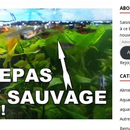
ABO
Saisi
à ce 
nouve
A
Rejoi
CAT
Alime
Aquar
aqua
Autre
Berna