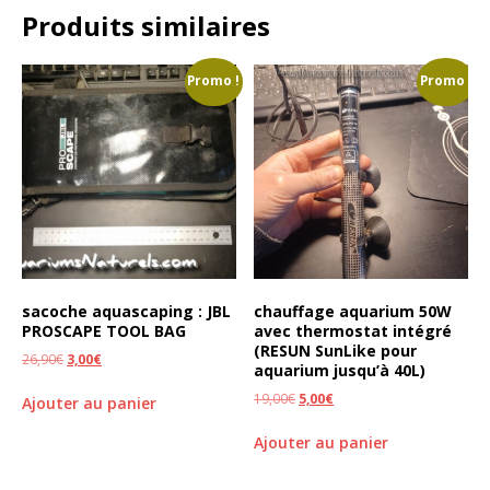
Produits similaires
Promo !
Promo !
sacoche aquascaping : JBL
chauffage aquarium 50W
PROSCAPE TOOL BAG
avec thermostat intégré
(RESUN SunLike pour
26,90
€
3,00
€
aquarium jusqu’à 40L)
19,00
€
5,00
€
Ajouter au panier
Ajouter au panier