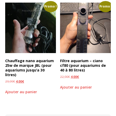
Promo !
Promo !
Chauffage nano aquarium
Filtre aquarium – ciano
25w de marque JBL (pour
cf80 (pour aquariums de
aquariums jusqu’a 30
40 à 80 litres)
litres)
22,90
€
4,00
€
29,99
€
4,00
€
Ajouter au panier
Ajouter au panier