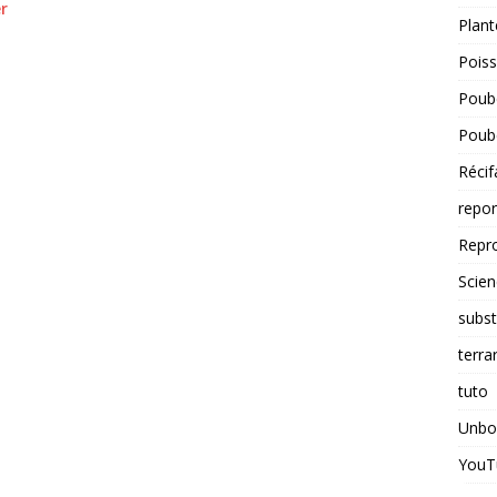
er
Plant
Pois
Poube
Poube
Récif
repo
Repr
Scien
subst
terra
tuto
Unbo
YouT