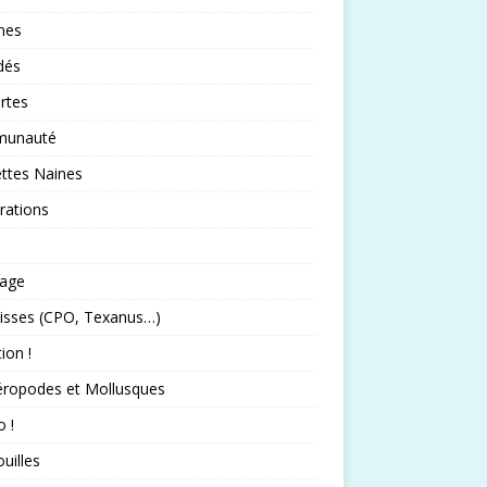
nes
idés
rtes
unauté
ttes Naines
rations
rage
isses (CPO, Texanus…)
tion !
éropodes et Mollusques
 !
uilles