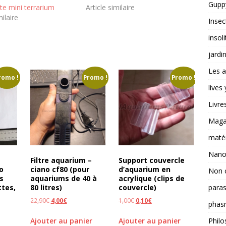
Guppy
te mini terrarium
Article similaire
milaire
Insec
insoli
jardi
Les a
romo !
Promo !
Promo !
lives
Livre
Magas
matér
Nano
Filtre aquarium –
Support couvercle
o
ciano cf80 (pour
d’aquarium en
Non 
s
aquariums de 40 à
acrylique (clips de
ttes,
80 litres)
couvercle)
paras
22,90
€
4,00
€
1,00
€
0,10
€
phas
Ajouter au panier
Ajouter au panier
Philo