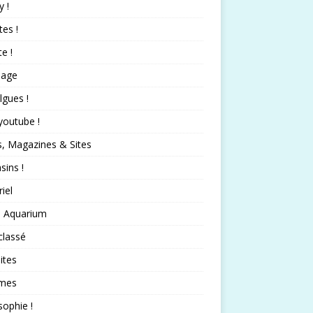
 !
tes !
te !
nage
lgues !
 youtube !
s, Magazines & Sites
ins !
iel
 Aquarium
classé
ites
mes
sophie !