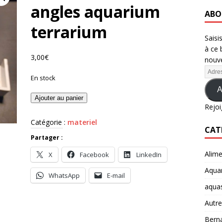
angles aquarium
ABO
terrarium
Saisi
à ce 
3,00
€
nouve
En stock
A
Ajouter au panier
Rejoi
Catégorie :
materiel
CAT
Partager :
Alime
X
Facebook
LinkedIn
Aquar
WhatsApp
E-mail
aqua
Autre
Berna