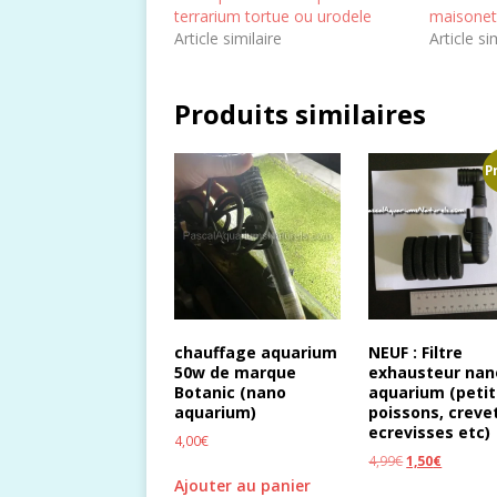
terrarium tortue ou urodele
maisonet
Article similaire
Article si
Produits similaires
P
chauffage aquarium
NEUF : Filtre
50w de marque
exhausteur nan
Botanic (nano
aquarium (petit
aquarium)
poissons, creve
ecrevisses etc)
4,00
€
4,99
€
1,50
€
Ajouter au panier