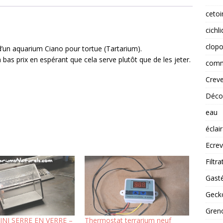
cetoi
cichl
clopo
 d’un aquarium Ciano pour tortue (Tartarium).
 bas prix en espérant que cela serve plutôt que de les jeter.
comm
Creve
Déco
eau
éclai
Ecrev
Filtra
Gast
Gecko
Greno
INI SERRE EN VERRE –
Thermostat terrarium neuf