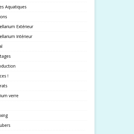
es Aquatiques
sons
llarium Extérieur
llarium Intérieur
al
rtages
oduction
ces !
rats
rium verre
xing
ubers