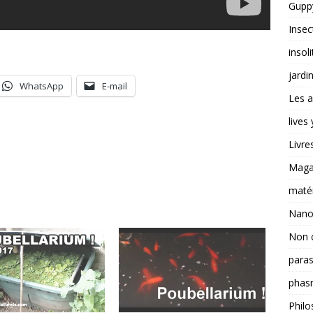
Guppy
Insec
insoli
jardi
WhatsApp
E-mail
Les a
lives
Livre
Magas
matér
Nano
Non 
paras
phas
Philo