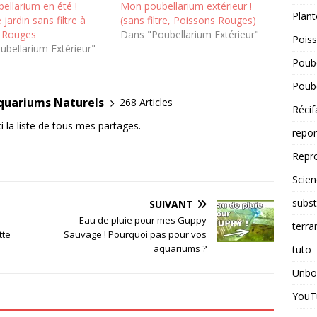
ellarium en été !
Mon poubellarium extérieur !
Plant
 jardin sans filtre à
(sans filtre, Poissons Rouges)
 Rouges
Dans "Poubellarium Extérieur"
Pois
ubellarium Extérieur"
Poube
Poube
Aquariums Naturels
268 Articles
Récif
i la liste de tous mes partages.
repo
Repr
Scien
subst
SUIVANT
Eau de pluie pour mes Guppy
terra
tte
Sauvage ! Pourquoi pas pour vos
aquariums ?
tuto
Unbo
YouT