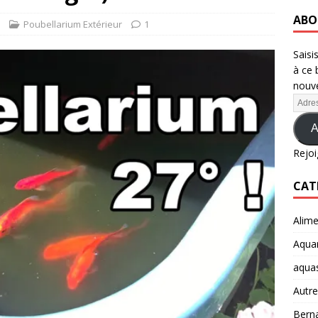
ABO
Poubellarium Extérieur
1
Saisi
à ce 
nouve
A
Rejoi
CAT
Alime
Aquar
aqua
Autre
Berna