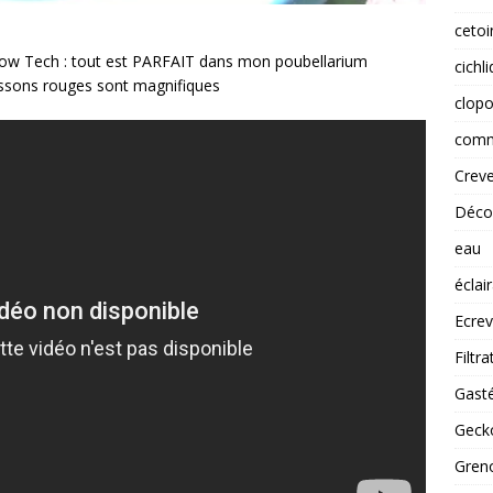
cetoi
Low Tech : tout est PARFAIT dans mon poubellarium
cichl
oissons rouges sont magnifiques
clopo
comm
Creve
Déco
eau
éclai
Ecrev
Filtra
Gast
Gecko
Greno