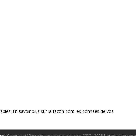
rables.
En savoir plus sur la façon dont les données de vos
mes
Copyright © PascalAquariumsNaturels.com 2017 - 2026 | production : pes