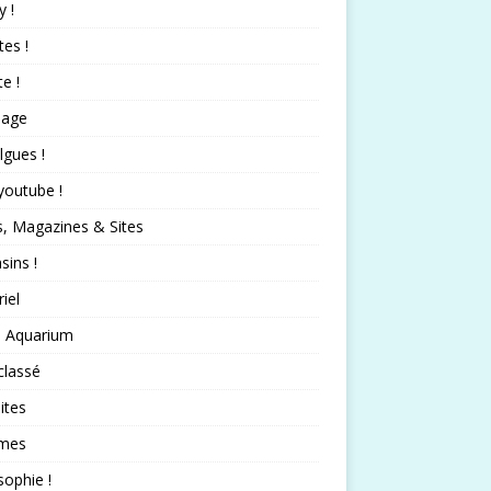
 !
tes !
te !
nage
lgues !
 youtube !
s, Magazines & Sites
ins !
iel
 Aquarium
classé
ites
mes
sophie !