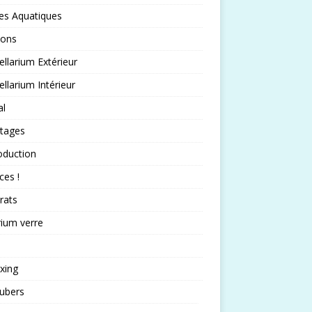
es Aquatiques
sons
llarium Extérieur
llarium Intérieur
al
rtages
oduction
ces !
rats
rium verre
xing
ubers