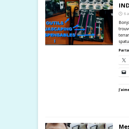
IND
6 a
Bonjo
trouv
terrar
spatu
Parta
J’aime
Mes