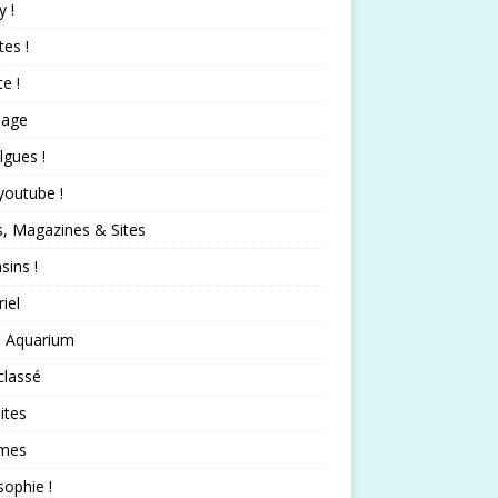
 !
tes !
te !
nage
lgues !
 youtube !
s, Magazines & Sites
ins !
iel
 Aquarium
classé
ites
mes
sophie !