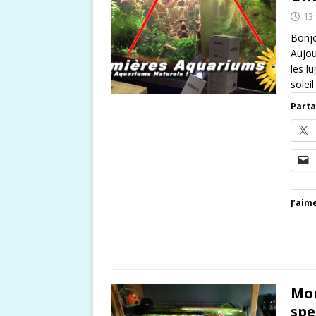
13 
Bonjo
Aujou
les l
solei
Parta
J’aime
Mon
spe