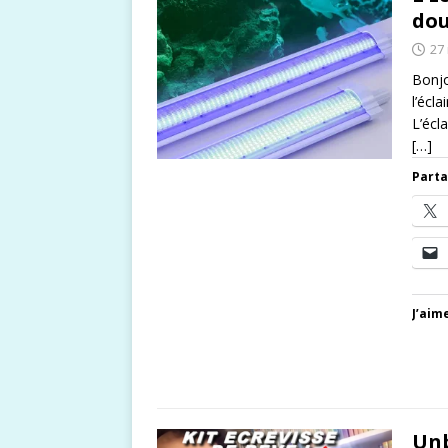
dou
27
Bonjo
l’écl
L’écl
[…]
Parta
J’aime
Unb