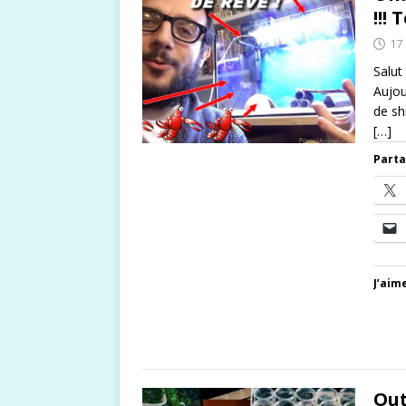
!!!
17 
Salut
Aujou
de sh
[…]
Parta
J’aime
Out