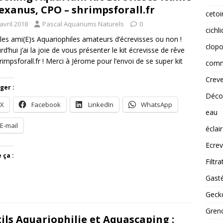
 Texanus, CPO – shrimpsforall.fr
cetoi
avril 2018
Pascal Aquariums Naturels
0
cichl
 les ami(E)s Aquariophiles amateurs d’écrevisses ou non !
clopo
rd’hui j’ai la joie de vous présenter le kit écrevisse de rêve
rimpsforall.fr ! Merci à Jérome pour l’envoi de se super kit
comm
Creve
ger :
Déco
X
Facebook
LinkedIn
WhatsApp
eau
E-mail
éclai
Ecrev
 ça :
Filtra
Gast
Gecko
Greno
ils Aquariophilie et Aquascaping :