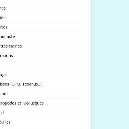
nes
idés
rtes
unauté
ttes Naines
rations
rage
isses (CPO, Texanus…)
tion !
éropodes et Mollusques
 !
uilles