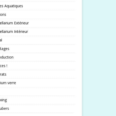
es Aquatiques
sons
llarium Extérieur
llarium Intérieur
al
rtages
oduction
ces !
rats
rium verre
xing
ubers