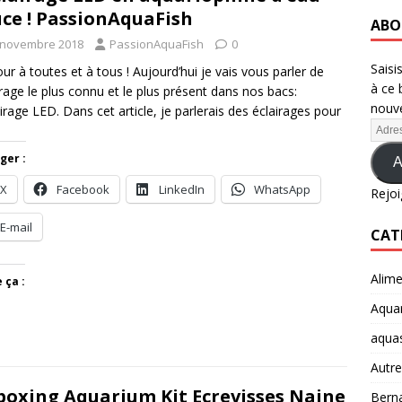
ce ! PassionAquaFish
ABO
 novembre 2018
PassionAquaFish
0
Saisi
ur à toutes et à tous ! Aujourd’hui je vais vous parler de
à ce 
airage le plus connu et le plus présent dans nos bacs:
nouve
airage LED. Dans cet article, je parlerais des éclairages pour
ger :
A
X
Facebook
LinkedIn
WhatsApp
Rejoi
E-mail
CAT
Alime
 ça :
Aquar
aqua
Autre
oxing Aquarium Kit Ecrevisses Naine
Berna