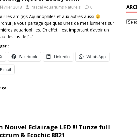
ARC
février 2018
Pascal Aquariums Naturels
0
ur les ami(e)s Aquariophiles et aux autres aussi
rdh’ui je vous partage quelques unes de mes lumières sur
umières aquariophiles. En effet il est important d’avoir un
l au dessus de
[…]
ger :
X
Facebook
LinkedIn
WhatsApp
E-mail
 ça :
 Nouvel Eclairage LED !!! Tunze full
ctrum​ & Ecochic 8821