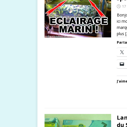
17
Bonjo
ici m
marqu
plus
Parta
J’aime
Lam
du 