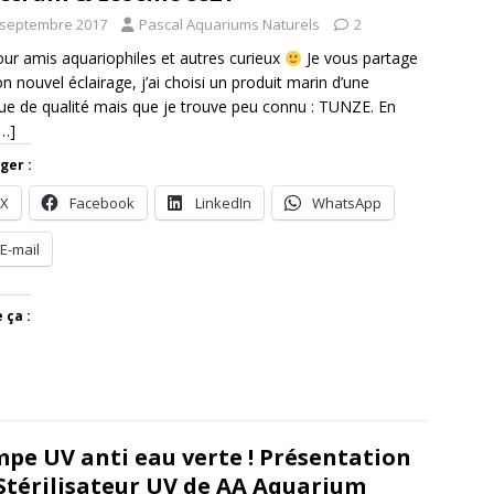
 septembre 2017
Pascal Aquariums Naturels
2
ur amis aquariophiles et autres curieux
Je vous partage
on nouvel éclairage, j’ai choisi un produit marin d’une
e de qualité mais que je trouve peu connu : TUNZE. En
[…]
ger :
X
Facebook
LinkedIn
WhatsApp
E-mail
 ça :
pe UV anti eau verte ! Présentation
Stérilisateur UV de AA Aquarium