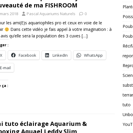
uveauté de ma FISHROOM
Plant
 mars 2018
Pascal Aquariums Naturels
0
Pois
ur les ami(E)s aquariophiles pro et ceux en voie de le
Poube
nir
Dans cette vidéo je fais appel à votre imagination : à
 avis qu’elle sera la population des 3 cuves
[…]
Poube
ger :
Récif
X
Facebook
LinkedIn
WhatsApp
repo
Repr
E-mail
Scien
subst
 ça :
terra
tuto
Unbo
i tuto éclairage Aquarium &
YouT
oxing Aquael Leddy Slim