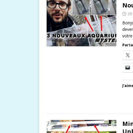
No
29
Bonjo
deve
votre
Parta
J’aime
Min
Unb