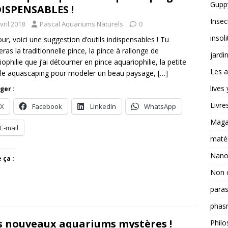
Guppy
ISPENSABLES !
Insec
vril 2018
Pascal Aquariums Naturels
0
insoli
ur, voici une suggestion d’outils indispensables ! Tu
eras la traditionnelle pince, la pince à rallonge de
jardi
iophilie que j’ai détourner en pince aquariophilie, la petite
Les a
le aquascaping pour modeler un beau paysage,
[…]
lives
ger :
Livre
X
Facebook
LinkedIn
WhatsApp
Magas
E-mail
matér
Nano
 ça :
Non 
paras
phas
 nouveaux aquariums mystères !
Philo