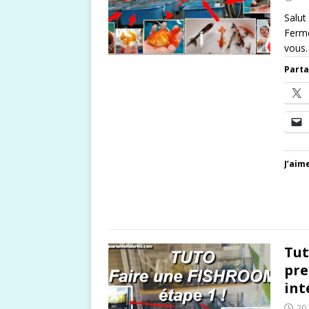
Salut
Ferme
vous.
Parta
J’aime
Tut
pre
int
20