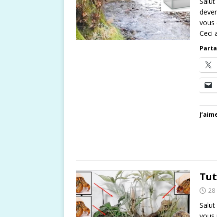
Salut
deven
vous 
Ceci 
Parta
J’aime
Tut
28
Salut
vous 