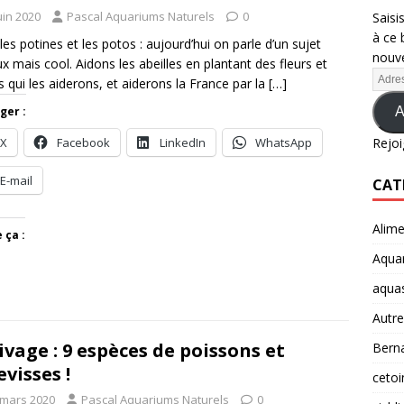
uin 2020
Pascal Aquariums Naturels
0
Saisi
à ce 
 les potines et les potos : aujourd’hui on parle d’un sujet
nouve
ux mais cool. Aidons les abeilles en plantant des fleurs et
s qui les aiderons, et aiderons la France par la
[…]
ger :
A
Rejoi
X
Facebook
LinkedIn
WhatsApp
E-mail
CAT
Alime
 ça :
Aquar
aqua
Autre
ivage : 9 espèces de poissons et
Berna
evisses !
cetoi
 mars 2020
Pascal Aquariums Naturels
0