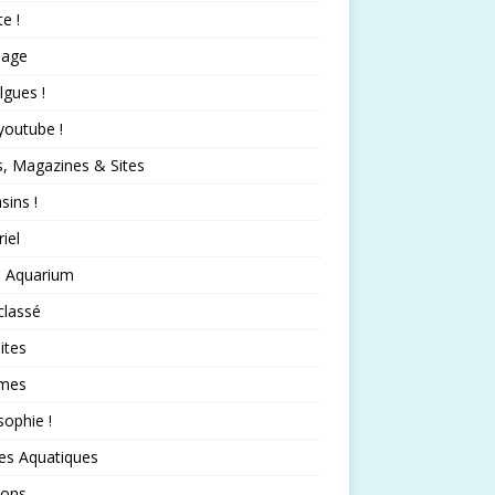
te !
nage
lgues !
 youtube !
s, Magazines & Sites
ins !
iel
 Aquarium
classé
ites
mes
sophie !
es Aquatiques
sons