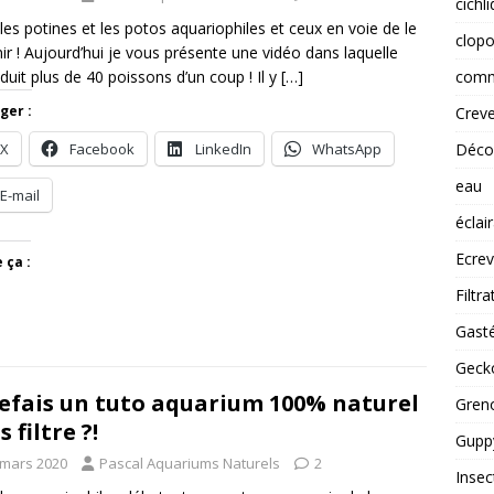
cichl
 les potines et les potos aquariophiles et ceux en voie de le
clopo
ir ! Aujourd’hui je vous présente une vidéo dans laquelle
comm
roduit plus de 40 poissons d’un coup ! Il y
[…]
ger :
Creve
Déco
X
Facebook
LinkedIn
WhatsApp
eau
E-mail
éclai
Ecrev
 ça :
Filtra
Gast
Gecko
refais un tuto aquarium 100% naturel
Greno
 filtre ?!
Guppy
 mars 2020
Pascal Aquariums Naturels
2
Insec