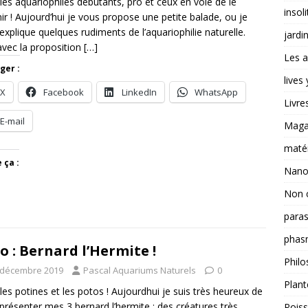
 les aquariophiles débutants, pro et ceux en voie de le
insoli
ir ! Aujourd’hui je vous propose une petite balade, ou je
explique quelques rudiments de l’aquariophilie naturelle.
jardi
avec la proposition
[…]
Les a
ger :
lives
X
Facebook
LinkedIn
WhatsApp
Livre
E-mail
Magas
matér
 ça :
Nano
Non 
paras
phas
o : Bernard l’Hermite !
Philo
 décembre 2019
Pascal Aquariums Naturels
0
Plant
 les potines et les potos ! Aujourdhui je suis très heureux de
présenter mes 3 bernard l’hermite : des créatures très
Pois