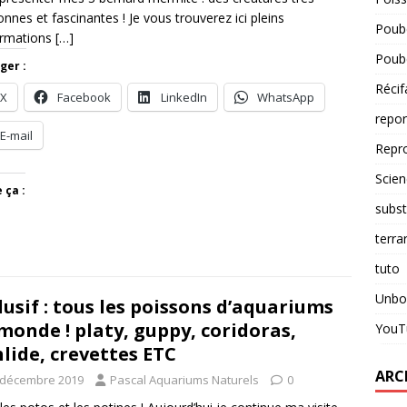
nnes et fascinantes ! Je vous trouverez ici pleins
Poube
ormations
[…]
Poube
ger :
Récif
X
Facebook
LinkedIn
WhatsApp
repo
E-mail
Repr
Scien
 ça :
subst
terra
tuto
Unbo
lusif : tous les poissons d’aquariums
monde ! platy, guppy, coridoras,
YouT
hlide, crevettes ETC
ARC
 décembre 2019
Pascal Aquariums Naturels
0