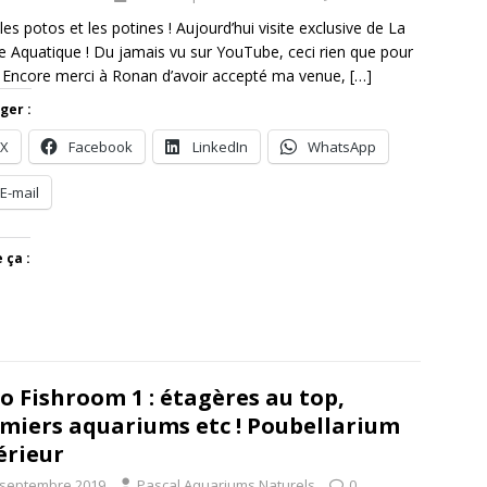
 les potos et les potines ! Aujourd’hui visite exclusive de La
 Aquatique ! Du jamais vu sur YouTube, ceci rien que pour
 Encore merci à Ronan d’avoir accepté ma venue,
[…]
ger :
X
Facebook
LinkedIn
WhatsApp
E-mail
 ça :
o Fishroom 1 : étagères au top,
miers aquariums etc ! Poubellarium
érieur
 septembre 2019
Pascal Aquariums Naturels
0