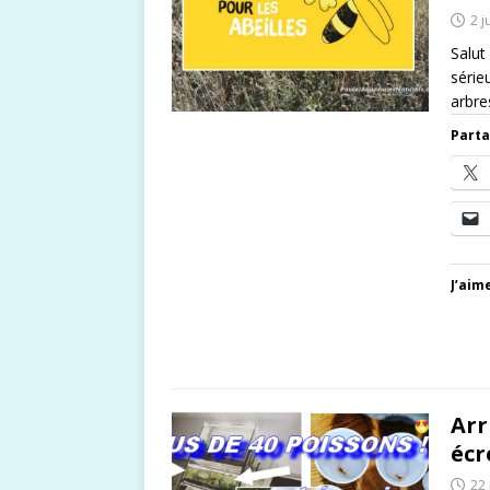
2 j
Salut
série
arbre
Parta
J’aime
Arr
écr
22