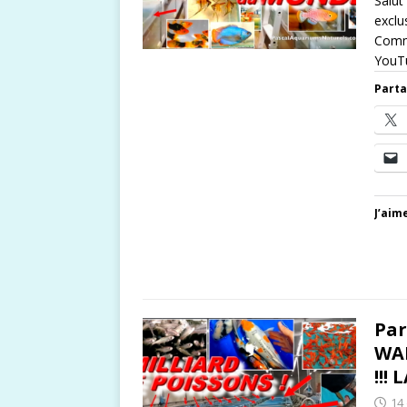
Salut
exclu
Comme
YouT
Parta
J’aime
Par
WA
!!!
14