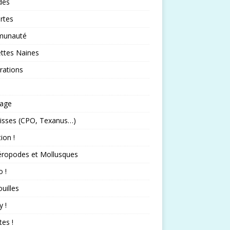
idés
rtes
unauté
ttes Naines
rations
rage
isses (CPO, Texanus…)
tion !
éropodes et Mollusques
 !
uilles
 !
tes !