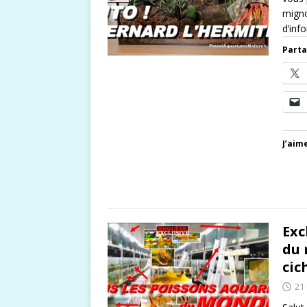
migno
d’inf
Parta
J’aime
Exc
du 
cic
21