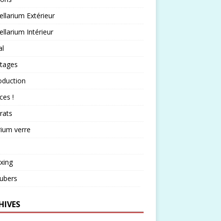
llarium Extérieur
llarium Intérieur
al
rtages
oduction
ces !
rats
rium verre
xing
ubers
HIVES