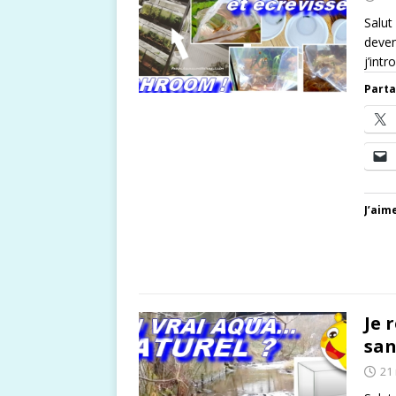
Salut
deven
j’int
Parta
J’aime
Je 
sans
21