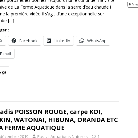
 les potos et les potines ! Aujourd’hui je continue ma visite
sive de La Ferme Aquatique dans la serre d’eau chaude !
 la première vidéo il s’agit d’une exceptionnelle sur
ube
[…]
ger :
X
Facebook
LinkedIn
WhatsApp
E-mail
 ça :
adis POISSON ROUGE, carpe KOI,
KIN, WATONAI, HIBUNA, ORANDA ETC
 LA FERME AQUATIQUE
 décembre 2019
Pascal Aquariums Naturels
1