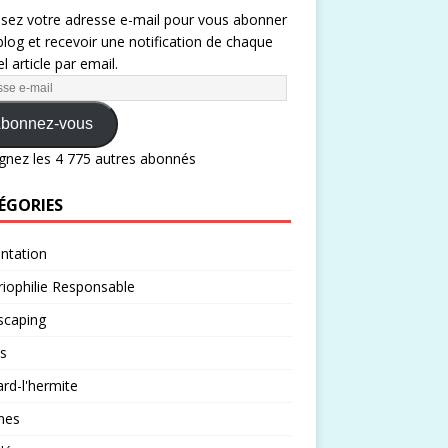
ssez votre adresse e-mail pour vous abonner
blog et recevoir une notification de chaque
l article par email.
bonnez-vous
gnez les 4 775 autres abonnés
ÉGORIES
ntation
iophilie Responsable
scaping
s
rd-l'hermite
nes