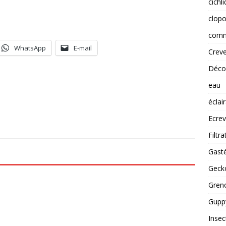
cichl
clopo
comm
WhatsApp
E-mail
Creve
Déco
eau
éclai
Ecrev
Filtra
Gast
Gecko
Greno
Guppy
Insec