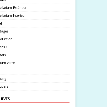
llarium Extérieur
llarium Intérieur
al
rtages
oduction
ces !
rats
rium verre
xing
ubers
HIVES