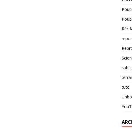
Poube
Poube
Récif
repo
Repr
Scien
subst
terra
tuto
Unbo
YouT
ARC