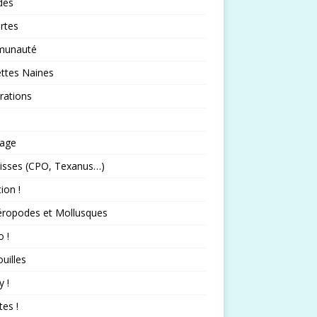
idés
rtes
unauté
ttes Naines
rations
rage
isses (CPO, Texanus…)
tion !
éropodes et Mollusques
 !
uilles
 !
tes !