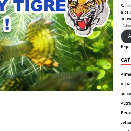
Saisi
à ce 
nouve
A
Rejoi
CAT
Alime
Aquar
aqua
Autre
Berna
cetoi