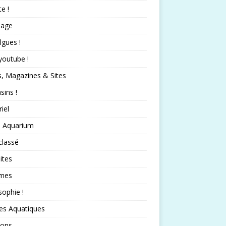
te !
nage
lgues !
 youtube !
s, Magazines & Sites
ins !
iel
 Aquarium
classé
ites
mes
sophie !
es Aquatiques
sons