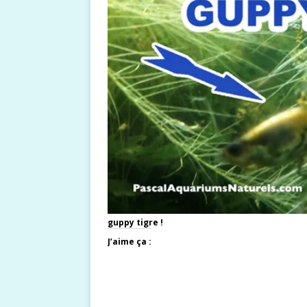
guppy tigre !
J’aime ça :