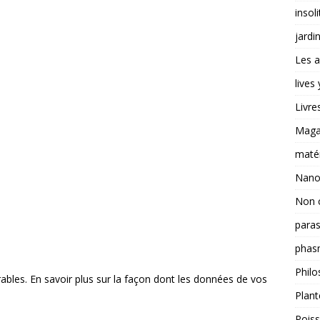
insoli
jardi
Les a
lives
Livre
Magas
matér
Nano
Non 
paras
phas
Philo
rables.
En savoir plus sur la façon dont les données de vos
Plant
Pois