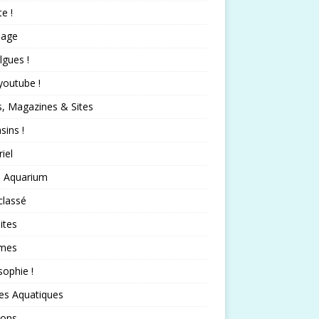
te !
nage
lgues !
 youtube !
s, Magazines & Sites
ins !
iel
 Aquarium
classé
ites
mes
sophie !
es Aquatiques
sons