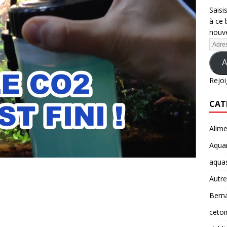
Saisi
à ce 
nouve
A
Rejoi
CAT
Alime
Aquar
aqua
Autre
Berna
cetoi