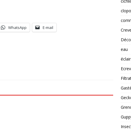
cichl
clopo
comm
WhatsApp
E-mail
Creve
Déco
eau
éclai
Ecrev
Filtra
Gast
Gecko
Greno
Guppy
Insec