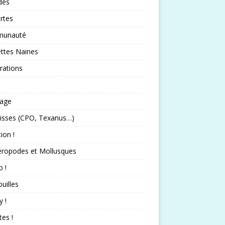
idés
rtes
unauté
ttes Naines
rations
rage
isses (CPO, Texanus…)
tion !
éropodes et Mollusques
 !
uilles
 !
tes !