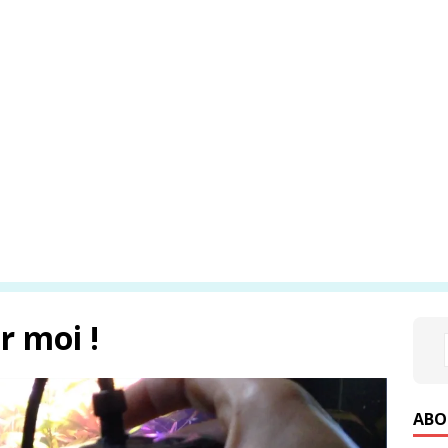
ur moi !
ABO