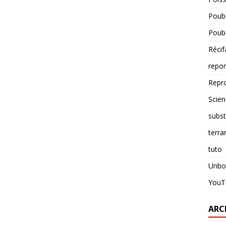
Poube
Poube
Récif
repo
Repr
Scien
subst
terra
tuto
Unbo
YouT
ARC