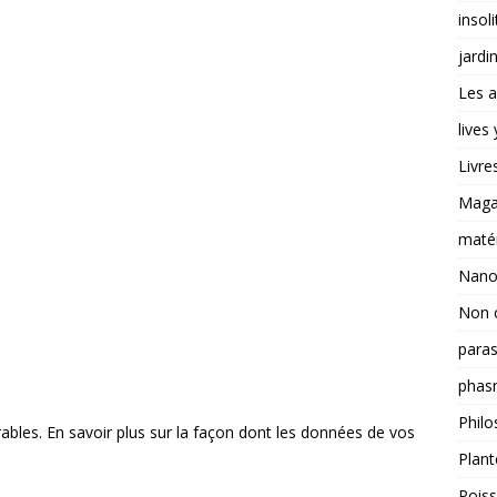
insoli
jardi
Les a
lives
Livre
Magas
matér
Nano
Non 
paras
phas
Philo
rables.
En savoir plus sur la façon dont les données de vos
Plant
Pois