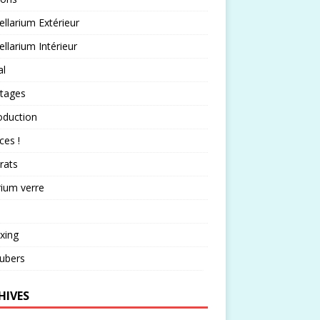
llarium Extérieur
llarium Intérieur
al
rtages
oduction
ces !
rats
rium verre
xing
ubers
HIVES