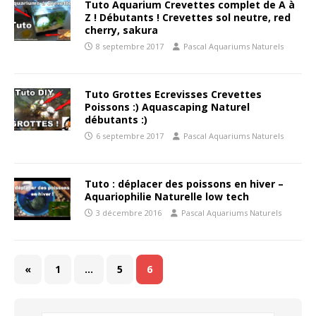
Tuto Aquarium Crevettes complet de A à
Z ! Débutants ! Crevettes sol neutre, red
cherry, sakura
8 septembre 2017
Pascal Aquariums Naturels
Tuto Grottes Ecrevisses Crevettes
Poissons :) Aquascaping Naturel
débutants :)
6 septembre 2017
Pascal Aquariums Naturels
Tuto : déplacer des poissons en hiver –
Aquariophilie Naturelle low tech
3 décembre 2016
Pascal Aquariums Naturels
«
1
…
5
6