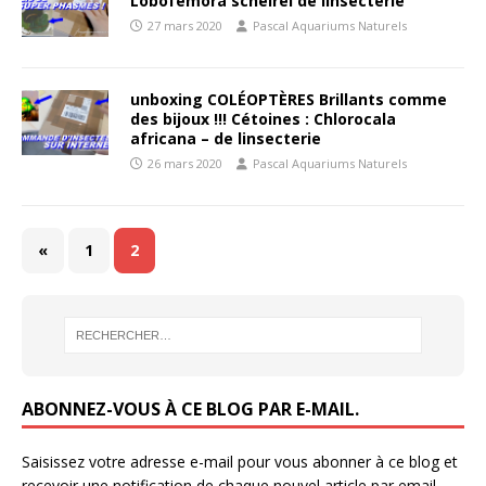
Lobofemora scheirei de linsecterie
27 mars 2020
Pascal Aquariums Naturels
unboxing COLÉOPTÈRES Brillants comme
des bijoux !!! Cétoines : Chlorocala
africana – de linsecterie
26 mars 2020
Pascal Aquariums Naturels
«
1
2
ABONNEZ-VOUS À CE BLOG PAR E-MAIL.
Saisissez votre adresse e-mail pour vous abonner à ce blog et
recevoir une notification de chaque nouvel article par email.