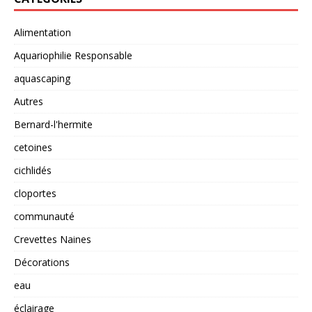
Alimentation
Aquariophilie Responsable
aquascaping
Autres
Bernard-l'hermite
cetoines
cichlidés
cloportes
communauté
Crevettes Naines
Décorations
eau
éclairage