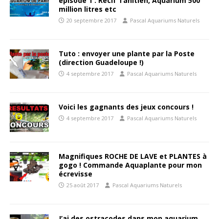
épisode 1 : Récif Tahitien, Aquarium 500
million litres etc
20 septembre 2017
Pascal Aquariums Naturels
Tuto : envoyer une plante par la Poste
(direction Guadeloupe !)
4 septembre 2017
Pascal Aquariums Naturels
Voici les gagnants des jeux concours !
4 septembre 2017
Pascal Aquariums Naturels
Magnifiques ROCHE DE LAVE et PLANTES à
gogo ! Commande Aquaplante pour mon
écrevisse
25 août 2017
Pascal Aquariums Naturels
J’ai des ostracodes dans mon aquarium