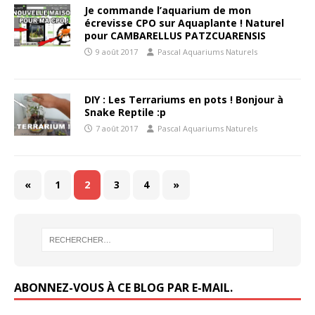
Je commande l’aquarium de mon
écrevisse CPO sur Aquaplante ! Naturel
pour CAMBARELLUS PATZCUARENSIS
9 août 2017
Pascal Aquariums Naturels
DIY : Les Terrariums en pots ! Bonjour à
Snake Reptile :p
7 août 2017
Pascal Aquariums Naturels
«
1
2
3
4
»
ABONNEZ-VOUS À CE BLOG PAR E-MAIL.