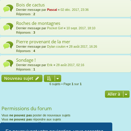
Bois de cactus
Dernier message par
Pascal
«
02 déc. 2017, 23:36
Réponses :
2
Roches de montagnes
Dernier message par
Pocket Girl
«
10 sept. 2017, 18:10
Réponses :
3
Pierre provenant de la mer
Dernier message par
Dylan coulon
«
28 août 2017, 16:26
Réponses :
4
Sondage !
Dernier message par
Erik
«
28 août 2017, 02:16
Réponses :
1
Nouveau sujet
6 sujets • Page
1
sur
1
Aller à
Permissions du forum
Vous
ne pouvez pas
poster de nouveaux sujets
Vous
ne pouvez pas
répondre aux sujets
Vous
ne pouvez pas
modifier vos messages
Vous
ne pouvez pas
supprimer vos messages