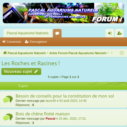
Pascal Aquariums Naturels
or
on
’e
Connexion
S’enregistrer
u
ne
nr
Pascal Aquariums Naturels
Index Forum Pascal Aquariums Naturels
m
xi
eg
Les Roches et Racines !
s
on
ist
Nouveau sujet
re
6 sujets • Page
1
sur
1
r
Sujets
Besoin de conseils pour la constitution de mon sol
Dernier message par
laure40
«
03 août 2023, 14:46
Réponses :
6
Bois de chêne flotté maison
Dernier message par
Pascal
«
15 déc. 2020, 17:01
Réponses :
2