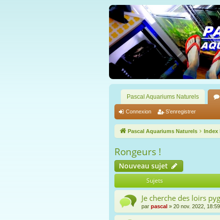
Pascal Aquariums Naturels
Connexion
S’enregistrer
Pascal Aquariums Naturels
Index
Rongeurs !
Nouveau sujet
Sujets
Je cherche des loirs py
par
pascal
» 20 nov. 2022, 18:59