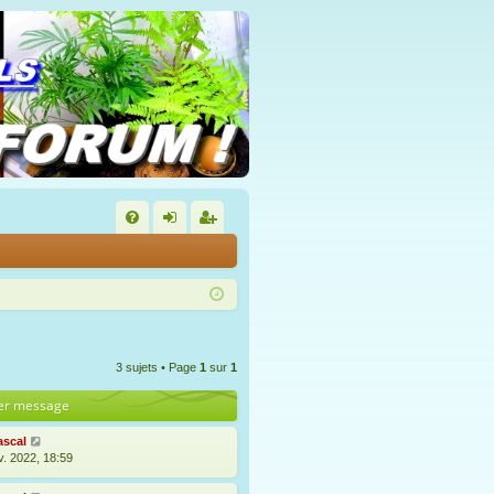
FA
on
’e
Q
ne
nr
xi
eg
on
ist
3 sujets • Page
1
sur
1
re
er message
r
ascal
v. 2022, 18:59