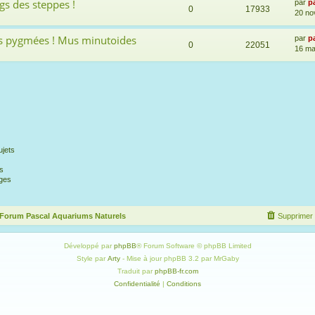
s des steppes !
par
p
0
17933
20 no
is pygmées ! Mus minutoides
par
p
0
22051
16 ma
jets
s
ges
 Forum Pascal Aquariums Naturels
Supprimer 
Développé par
phpBB
® Forum Software © phpBB Limited
Style par
Arty
- Mise à jour phpBB 3.2 par MrGaby
Traduit par
phpBB-fr.com
Confidentialité
|
Conditions