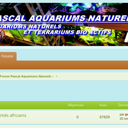
Forums
 Forum Pascal Aquariums Naturels
Réponses
Vues
Derni
gmés africains
par
p
0
67629
20 no