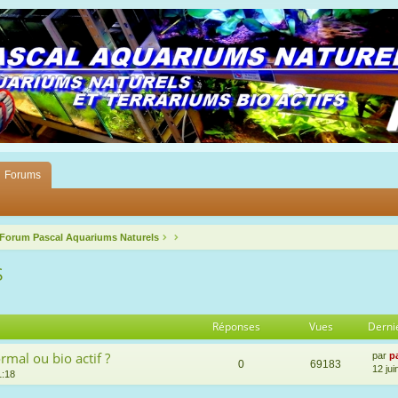
Forums
 Forum Pascal Aquariums Naturels
S
Réponses
Vues
Derni
mal ou bio actif ?
par
p
0
69183
12 jui
1:18