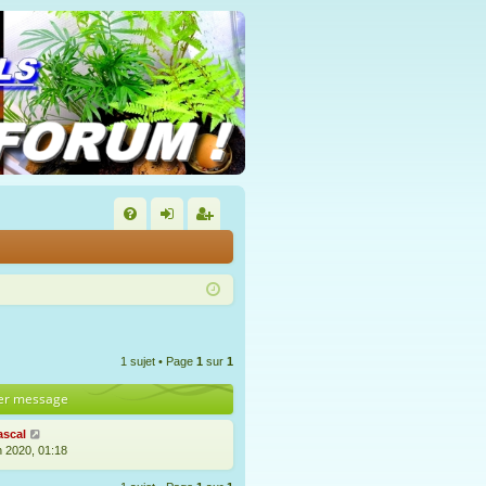
FA
on
’e
Q
ne
nr
xi
eg
on
ist
1 sujet • Page
1
sur
1
re
er message
r
ascal
n 2020, 01:18