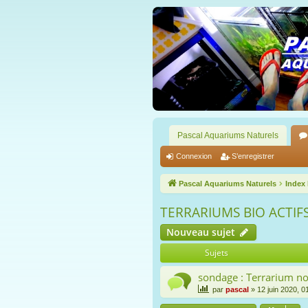
Pascal Aquariums Naturels
Connexion
S’enregistrer
Pascal Aquariums Naturels
Index
TERRARIUMS BIO ACTIF
Nouveau sujet
Sujets
sondage : Terrarium nor
par
pascal
» 12 juin 2020, 0