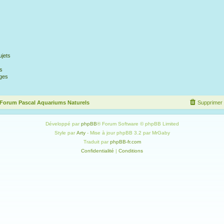
jets
s
ges
 Forum Pascal Aquariums Naturels
Supprimer 
Développé par
phpBB
® Forum Software © phpBB Limited
Style par
Arty
- Mise à jour phpBB 3.2 par MrGaby
Traduit par
phpBB-fr.com
Confidentialité
|
Conditions