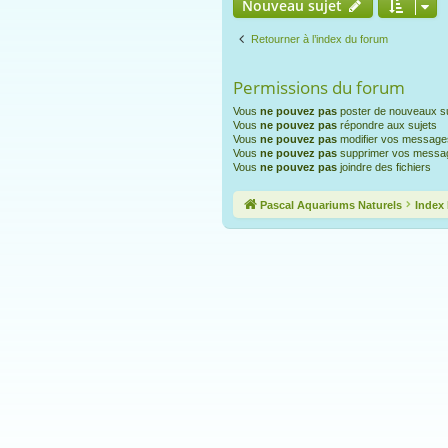
Nouveau sujet
Retourner à l’index du forum
Permissions du forum
Vous
ne pouvez pas
poster de nouveaux su
Vous
ne pouvez pas
répondre aux sujets
Vous
ne pouvez pas
modifier vos message
Vous
ne pouvez pas
supprimer vos messa
Vous
ne pouvez pas
joindre des fichiers
Pascal Aquariums Naturels
Index