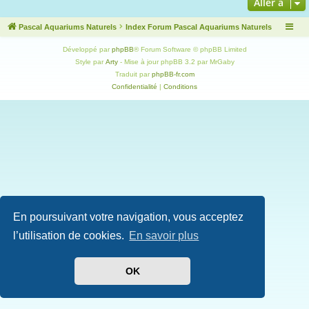
Aller à
Pascal Aquariums Naturels
Index Forum Pascal Aquariums Naturels
Développé par
phpBB
® Forum Software © phpBB Limited
Style par
Arty
- Mise à jour phpBB 3.2 par MrGaby
Traduit par
phpBB-fr.com
Confidentialité
|
Conditions
En poursuivant votre navigation, vous acceptez
l’utilisation de cookies.
En savoir plus
OK