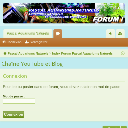
Pascal Aquariums Naturels
or
on
’e
Connexion
S’enregistrer
u
ne
nr
Pascal Aquariums Naturels
Index Forum Pascal Aquariums Naturels
m
xi
eg
Chaîne YouTube et Blog
s
on
ist
Connexion
re
r
Pour lire ou poster dans ce forum, vous devez saisir son mot de passe.
Mot de passe :