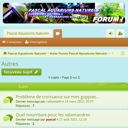
Pascal Aquariums Naturels
or
on
’e
Connexion
S’enregistrer
u
ne
nr
Pascal Aquariums Naturels
Index Forum Pascal Aquariums Naturels
m
xi
eg
Autres
s
on
ist
Nouveau sujet
re
4 sujets • Page
1
sur
1
r
Sujets
Problème de croissance sur mes guppies...
Dernier message par
cathpeta66
«
14 mars 2022, 20:07
Réponses :
7
Quel nourriture pour les salamandres
Dernier message par
pascal
«
17 août 2021, 12:18
Réponses :
2