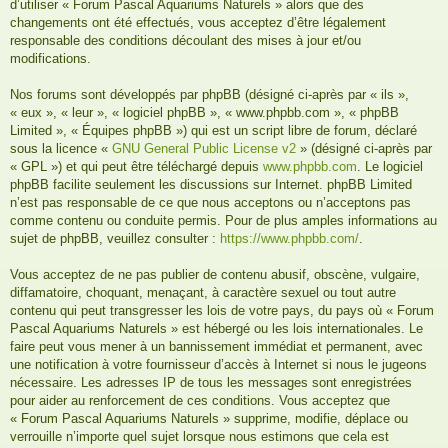
d’utiliser « Forum Pascal Aquariums Naturels » alors que des
changements ont été effectués, vous acceptez d’être légalement
responsable des conditions découlant des mises à jour et/ou
modifications.
Nos forums sont développés par phpBB (désigné ci-après par « ils »,
« eux », « leur », « logiciel phpBB », « www.phpbb.com », « phpBB
Limited », « Équipes phpBB ») qui est un script libre de forum, déclaré
sous la licence «
GNU General Public License v2
» (désigné ci-après par
« GPL ») et qui peut être téléchargé depuis
www.phpbb.com
. Le logiciel
phpBB facilite seulement les discussions sur Internet. phpBB Limited
n’est pas responsable de ce que nous acceptons ou n’acceptons pas
comme contenu ou conduite permis. Pour de plus amples informations au
sujet de phpBB, veuillez consulter :
https://www.phpbb.com/
.
Vous acceptez de ne pas publier de contenu abusif, obscène, vulgaire,
diffamatoire, choquant, menaçant, à caractère sexuel ou tout autre
contenu qui peut transgresser les lois de votre pays, du pays où « Forum
Pascal Aquariums Naturels » est hébergé ou les lois internationales. Le
faire peut vous mener à un bannissement immédiat et permanent, avec
une notification à votre fournisseur d’accès à Internet si nous le jugeons
nécessaire. Les adresses IP de tous les messages sont enregistrées
pour aider au renforcement de ces conditions. Vous acceptez que
« Forum Pascal Aquariums Naturels » supprime, modifie, déplace ou
verrouille n’importe quel sujet lorsque nous estimons que cela est