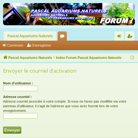
Pascal Aquariums Naturels
or
on
’e
Connexion
S’enregistrer
u
ne
nr
Pascal Aquariums Naturels
Index Forum Pascal Aquariums Naturels
m
xi
eg
Envoyer le courriel d’activation
s
on
ist
re
Nom d’utilisateur :
r
Adresse courriel :
Adresse courriel associée à votre compte. Si vous ne l’avez pas modifiée via votre
panneau d’utilisateur, il s’agit de l’adresse que vous avez fournie lors de votre
enregistrement.