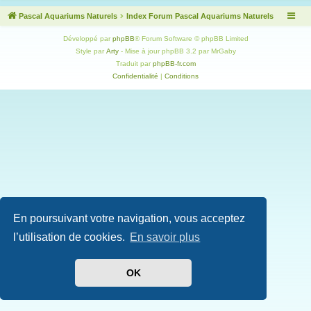
Pascal Aquariums Naturels
Index Forum Pascal Aquariums Naturels
Développé par
phpBB
® Forum Software © phpBB Limited
Style par
Arty
- Mise à jour phpBB 3.2 par MrGaby
Traduit par
phpBB-fr.com
Confidentialité
|
Conditions
En poursuivant votre navigation, vous acceptez
l’utilisation de cookies.
En savoir plus
OK