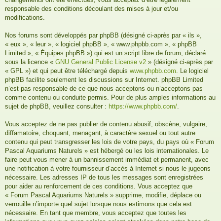
responsable des conditions découlant des mises à jour et/ou
modifications.
Nos forums sont développés par phpBB (désigné ci-après par « ils »,
« eux », « leur », « logiciel phpBB », « www.phpbb.com », « phpBB
Limited », « Équipes phpBB ») qui est un script libre de forum, déclaré
sous la licence «
GNU General Public License v2
» (désigné ci-après par
« GPL ») et qui peut être téléchargé depuis
www.phpbb.com
. Le logiciel
phpBB facilite seulement les discussions sur Internet. phpBB Limited
n’est pas responsable de ce que nous acceptons ou n’acceptons pas
comme contenu ou conduite permis. Pour de plus amples informations au
sujet de phpBB, veuillez consulter :
https://www.phpbb.com/
.
Vous acceptez de ne pas publier de contenu abusif, obscène, vulgaire,
diffamatoire, choquant, menaçant, à caractère sexuel ou tout autre
contenu qui peut transgresser les lois de votre pays, du pays où « Forum
Pascal Aquariums Naturels » est hébergé ou les lois internationales. Le
faire peut vous mener à un bannissement immédiat et permanent, avec
une notification à votre fournisseur d’accès à Internet si nous le jugeons
nécessaire. Les adresses IP de tous les messages sont enregistrées
pour aider au renforcement de ces conditions. Vous acceptez que
« Forum Pascal Aquariums Naturels » supprime, modifie, déplace ou
verrouille n’importe quel sujet lorsque nous estimons que cela est
nécessaire. En tant que membre, vous acceptez que toutes les