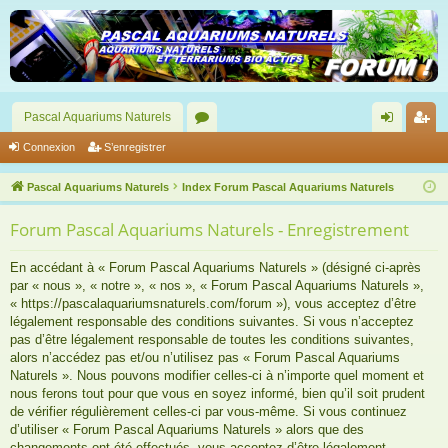
Pascal Aquariums Naturels
or
on
’e
Connexion
S’enregistrer
u
ne
nr
Pascal Aquariums Naturels
Index Forum Pascal Aquariums Naturels
m
xi
eg
Forum Pascal Aquariums Naturels - Enregistrement
s
on
ist
re
En accédant à « Forum Pascal Aquariums Naturels » (désigné ci-après
par « nous », « notre », « nos », « Forum Pascal Aquariums Naturels »,
r
« https://pascalaquariumsnaturels.com/forum »), vous acceptez d’être
légalement responsable des conditions suivantes. Si vous n’acceptez
pas d’être légalement responsable de toutes les conditions suivantes,
alors n’accédez pas et/ou n’utilisez pas « Forum Pascal Aquariums
Naturels ». Nous pouvons modifier celles-ci à n’importe quel moment et
nous ferons tout pour que vous en soyez informé, bien qu’il soit prudent
de vérifier régulièrement celles-ci par vous-même. Si vous continuez
d’utiliser « Forum Pascal Aquariums Naturels » alors que des
changements ont été effectués, vous acceptez d’être légalement