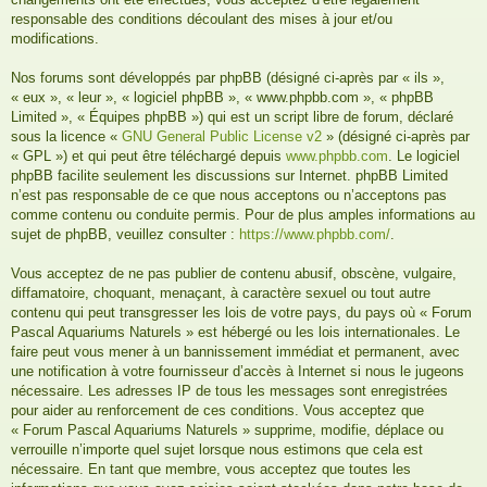
responsable des conditions découlant des mises à jour et/ou
modifications.
Nos forums sont développés par phpBB (désigné ci-après par « ils »,
« eux », « leur », « logiciel phpBB », « www.phpbb.com », « phpBB
Limited », « Équipes phpBB ») qui est un script libre de forum, déclaré
sous la licence «
GNU General Public License v2
» (désigné ci-après par
« GPL ») et qui peut être téléchargé depuis
www.phpbb.com
. Le logiciel
phpBB facilite seulement les discussions sur Internet. phpBB Limited
n’est pas responsable de ce que nous acceptons ou n’acceptons pas
comme contenu ou conduite permis. Pour de plus amples informations au
sujet de phpBB, veuillez consulter :
https://www.phpbb.com/
.
Vous acceptez de ne pas publier de contenu abusif, obscène, vulgaire,
diffamatoire, choquant, menaçant, à caractère sexuel ou tout autre
contenu qui peut transgresser les lois de votre pays, du pays où « Forum
Pascal Aquariums Naturels » est hébergé ou les lois internationales. Le
faire peut vous mener à un bannissement immédiat et permanent, avec
une notification à votre fournisseur d’accès à Internet si nous le jugeons
nécessaire. Les adresses IP de tous les messages sont enregistrées
pour aider au renforcement de ces conditions. Vous acceptez que
« Forum Pascal Aquariums Naturels » supprime, modifie, déplace ou
verrouille n’importe quel sujet lorsque nous estimons que cela est
nécessaire. En tant que membre, vous acceptez que toutes les