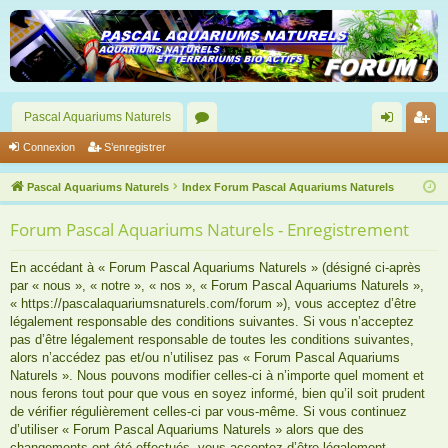
Pascal Aquariums Naturels
or
on
’e
Connexion
S’enregistrer
u
ne
nr
Pascal Aquariums Naturels
Index Forum Pascal Aquariums Naturels
m
xi
eg
Forum Pascal Aquariums Naturels - Enregistrement
s
on
ist
re
En accédant à « Forum Pascal Aquariums Naturels » (désigné ci-après
par « nous », « notre », « nos », « Forum Pascal Aquariums Naturels »,
r
« https://pascalaquariumsnaturels.com/forum »), vous acceptez d’être
légalement responsable des conditions suivantes. Si vous n’acceptez
pas d’être légalement responsable de toutes les conditions suivantes,
alors n’accédez pas et/ou n’utilisez pas « Forum Pascal Aquariums
Naturels ». Nous pouvons modifier celles-ci à n’importe quel moment et
nous ferons tout pour que vous en soyez informé, bien qu’il soit prudent
de vérifier régulièrement celles-ci par vous-même. Si vous continuez
d’utiliser « Forum Pascal Aquariums Naturels » alors que des
changements ont été effectués, vous acceptez d’être légalement