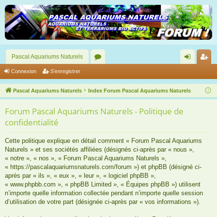
Pascal Aquariums Naturels
or
on
’e
Connexion
S’enregistrer
u
ne
nr
Pascal Aquariums Naturels
Index Forum Pascal Aquariums Naturels
m
xi
eg
Forum Pascal Aquariums Naturels - Politique de
s
on
ist
confidentialité
re
Cette politique explique en détail comment « Forum Pascal Aquariums
r
Naturels » et ses sociétés affiliées (désignés ci-après par « nous »,
« notre », « nos », « Forum Pascal Aquariums Naturels »,
« https://pascalaquariumsnaturels.com/forum ») et phpBB (désigné ci-
après par « ils », « eux », « leur », « logiciel phpBB »,
« www.phpbb.com », « phpBB Limited », « Équipes phpBB ») utilisent
n’importe quelle information collectée pendant n’importe quelle session
d’utilisation de votre part (désignée ci-après par « vos informations »).