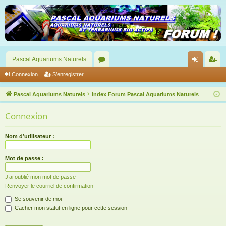
Pascal Aquariums Naturels
or
on
’e
Connexion
S’enregistrer
u
ne
nr
Pascal Aquariums Naturels
Index Forum Pascal Aquariums Naturels
m
xi
eg
Connexion
s
on
ist
re
Nom d’utilisateur :
r
Mot de passe :
J’ai oublié mon mot de passe
Renvoyer le courriel de confirmation
Se souvenir de moi
Cacher mon statut en ligne pour cette session