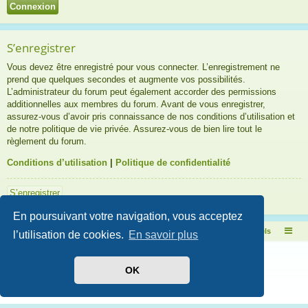
S’enregistrer
Vous devez être enregistré pour vous connecter. L’enregistrement ne
prend que quelques secondes et augmente vos possibilités.
L’administrateur du forum peut également accorder des permissions
additionnelles aux membres du forum. Avant de vous enregistrer,
assurez-vous d’avoir pris connaissance de nos conditions d’utilisation et
de notre politique de vie privée. Assurez-vous de bien lire tout le
règlement du forum.
Conditions d’utilisation
|
Politique de confidentialité
S’enregistrer
En poursuivant votre navigation, vous acceptez
Pascal Aquariums Naturels
Index Forum Pascal Aquariums Naturels
l’utilisation de cookies.
En savoir plus
Développé par
phpBB
® Forum Software © phpBB Limited
Style par
Arty
- Mise à jour phpBB 3.2 par MrGaby
OK
Traduit par
phpBB-fr.com
Confidentialité
|
Conditions