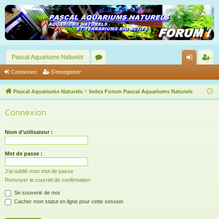
Pascal Aquariums Naturels
or
on
’e
Connexion
S’enregistrer
u
ne
nr
Pascal Aquariums Naturels
Index Forum Pascal Aquariums Naturels
m
xi
eg
Connexion
s
on
ist
re
Nom d’utilisateur :
r
Mot de passe :
J’ai oublié mon mot de passe
Renvoyer le courriel de confirmation
Se souvenir de moi
Cacher mon statut en ligne pour cette session