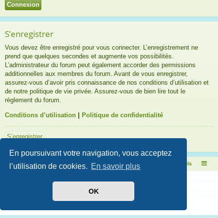
S’enregistrer
Vous devez être enregistré pour vous connecter. L’enregistrement ne
prend que quelques secondes et augmente vos possibilités.
L’administrateur du forum peut également accorder des permissions
additionnelles aux membres du forum. Avant de vous enregistrer,
assurez-vous d’avoir pris connaissance de nos conditions d’utilisation et
de notre politique de vie privée. Assurez-vous de bien lire tout le
règlement du forum.
Conditions d’utilisation
|
Politique de confidentialité
S’enregistrer
En poursuivant votre navigation, vous acceptez
Pascal Aquariums Naturels
Index Forum Pascal Aquariums Naturels
l’utilisation de cookies.
En savoir plus
Développé par
phpBB
® Forum Software © phpBB Limited
Style par
Arty
- Mise à jour phpBB 3.2 par MrGaby
OK
Traduit par
phpBB-fr.com
Confidentialité
|
Conditions