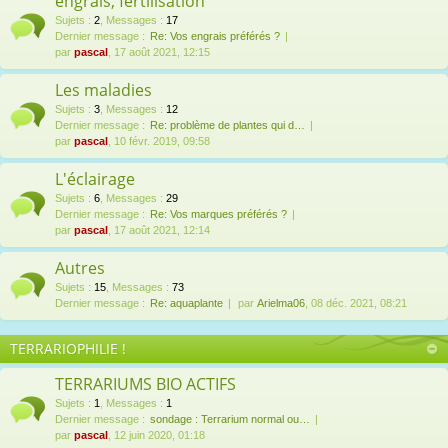
engrais, fertilisation
Sujets
:
2
,
Messages
:
17
Dernier message :
Re: Vos engrais préférés ?
par
pascal
, 17 août 2021, 12:15
Les maladies
Sujets
:
3
,
Messages
:
12
Dernier message :
Re: problème de plantes qui d…
par
pascal
, 10 févr. 2019, 09:58
L'éclairage
Sujets
:
6
,
Messages
:
29
Dernier message :
Re: Vos marques préférés ?
par
pascal
, 17 août 2021, 12:14
Autres
Sujets
:
15
,
Messages
:
73
Dernier message :
Re: aquaplante
par
Arielma06
, 08 déc. 2021, 08:21
TERRARIOPHILIE !
TERRARIUMS BIO ACTIFS
Sujets
:
1
,
Messages
:
1
Dernier message :
sondage : Terrarium normal ou…
par
pascal
, 12 juin 2020, 01:18