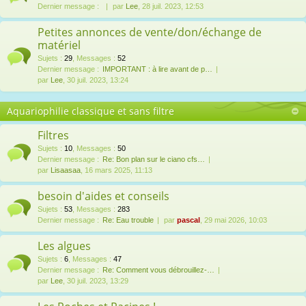
Dernier message :
par
Lee
, 28 juil. 2023, 12:53
Petites annonces de vente/don/échange de
matériel
Sujets
:
29
,
Messages
:
52
Dernier message :
IMPORTANT : à lire avant de p…
par
Lee
, 30 juil. 2023, 13:24
Aquariophilie classique et sans filtre
Filtres
Sujets
:
10
,
Messages
:
50
Dernier message :
Re: Bon plan sur le ciano cfs…
par
Lisaasaa
, 16 mars 2025, 11:13
besoin d'aides et conseils
Sujets
:
53
,
Messages
:
283
Dernier message :
Re: Eau trouble
par
pascal
, 29 mai 2026, 10:03
Les algues
Sujets
:
6
,
Messages
:
47
Dernier message :
Re: Comment vous débrouillez-…
par
Lee
, 30 juil. 2023, 13:29