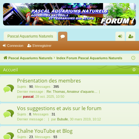
Pascal Aquariums Naturels
or
on
’e
Connexion
S’enregistrer
u
ne
nr
Pascal Aquariums Naturels
Index Forum Pascal Aquariums Naturels
m
xi
eg
Accueil
s
on
ist
Présentation des membres
re
Sujets
:
90
,
Messages
:
395
Dernier message :
Re: Thomas, Amateur d’aquario…
r
par
pascal
, 28 oct. 2025, 10:50
Vos suggestions et avis sur le forum
Sujets
:
8
,
Messages
:
31
Dernier message :
par
Bubulle
, 30 mars 2019, 10:12
Chaîne YouTube et Blog
Sujets
:
23
,
Messages
:
93