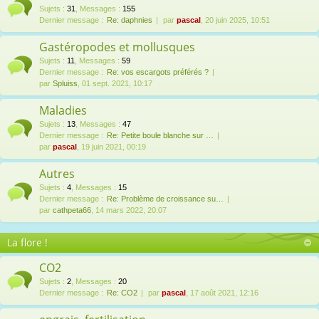
Sujets
:
31
,
Messages
:
155
Dernier message :
Re: daphnies
par
pascal
, 20 juin 2025, 10:51
Gastéropodes et mollusques
Sujets
:
11
,
Messages
:
59
Dernier message :
Re: vos escargots préférés ?
par
Spluiss
, 01 sept. 2021, 10:17
Maladies
Sujets
:
13
,
Messages
:
47
Dernier message :
Re: Petite boule blanche sur …
par
pascal
, 19 juin 2021, 00:19
Autres
Sujets
:
4
,
Messages
:
15
Dernier message :
Re: Problème de croissance su…
par
cathpeta66
, 14 mars 2022, 20:07
La flore !
CO2
Sujets
:
2
,
Messages
:
20
Dernier message :
Re: CO2
par
pascal
, 17 août 2021, 12:16