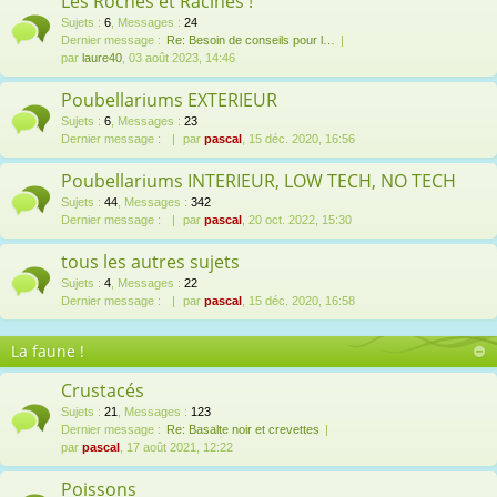
Les Roches et Racines !
Sujets
:
6
,
Messages
:
24
Dernier message :
Re: Besoin de conseils pour l…
par
laure40
, 03 août 2023, 14:46
Poubellariums EXTERIEUR
Sujets
:
6
,
Messages
:
23
Dernier message :
par
pascal
, 15 déc. 2020, 16:56
Poubellariums INTERIEUR, LOW TECH, NO TECH
Sujets
:
44
,
Messages
:
342
Dernier message :
par
pascal
, 20 oct. 2022, 15:30
tous les autres sujets
Sujets
:
4
,
Messages
:
22
Dernier message :
par
pascal
, 15 déc. 2020, 16:58
La faune !
Crustacés
Sujets
:
21
,
Messages
:
123
Dernier message :
Re: Basalte noir et crevettes
par
pascal
, 17 août 2021, 12:22
Poissons