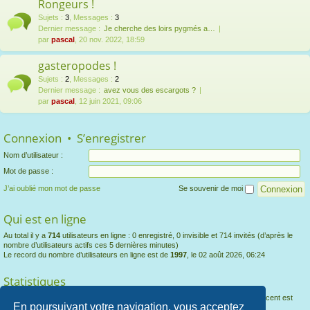
Rongeurs !
Sujets
:
3
,
Messages
:
3
Dernier message :
Je cherche des loirs pygmés a…
par
pascal
, 20 nov. 2022, 18:59
gasteropodes !
Sujets
:
2
,
Messages
:
2
Dernier message :
avez vous des escargots ?
par
pascal
, 12 juin 2021, 09:06
Connexion
•
S’enregistrer
Nom d’utilisateur :
Mot de passe :
J’ai oublié mon mot de passe
Se souvenir de moi
Qui est en ligne
Au total il y a
714
utilisateurs en ligne : 0 enregistré, 0 invisible et 714 invités (d’après le
nombre d’utilisateurs actifs ces 5 dernières minutes)
Le record du nombre d’utilisateurs en ligne est de
1997
, le 02 août 2026, 06:24
Statistiques
1932
messages •
403
sujets •
255
membres • Le membre enregistré le plus récent est
En poursuivant votre navigation, vous acceptez
Thomas1800
.