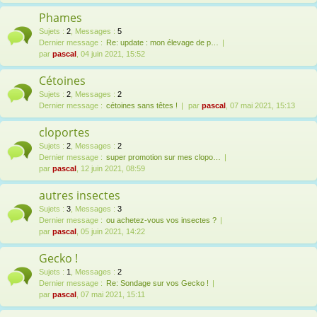
Phames
Sujets
:
2
,
Messages
:
5
Dernier message :
Re: update : mon élevage de p…
par
pascal
, 04 juin 2021, 15:52
Cétoines
Sujets
:
2
,
Messages
:
2
Dernier message :
cétoines sans têtes !
par
pascal
, 07 mai 2021, 15:13
cloportes
Sujets
:
2
,
Messages
:
2
Dernier message :
super promotion sur mes clopo…
par
pascal
, 12 juin 2021, 08:59
autres insectes
Sujets
:
3
,
Messages
:
3
Dernier message :
ou achetez-vous vos insectes ?
par
pascal
, 05 juin 2021, 14:22
Gecko !
Sujets
:
1
,
Messages
:
2
Dernier message :
Re: Sondage sur vos Gecko !
par
pascal
, 07 mai 2021, 15:11