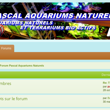
Forums
 Forum Pascal Aquariums Naturels
Derni
embres
Re: 
par
p
28 oc
is sur le forum
par
Bu
30 ma