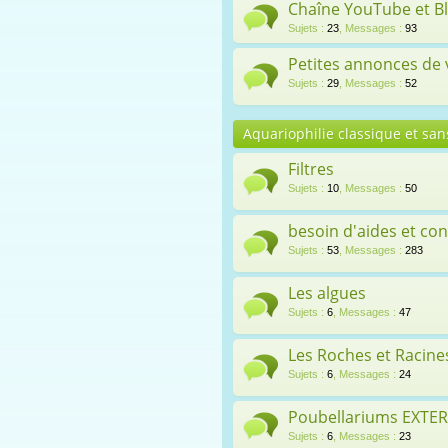
Chaîne YouTube et B
Sujets
:
23
,
Messages
:
93
Petites annonces de
Sujets
:
29
,
Messages
:
52
Aquariophilie classique et sans
Filtres
Sujets
:
10
,
Messages
:
50
besoin d'aides et con
Sujets
:
53
,
Messages
:
283
Les algues
Sujets
:
6
,
Messages
:
47
Les Roches et Racines
Sujets
:
6
,
Messages
:
24
Poubellariums EXTE
Sujets
:
6
,
Messages
:
23