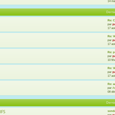
14 ma
Derni
Re: 
par
p
17 ao
Re: V
par
p
17 ao
Re: p
par
p
10 fév
Re: V
par
p
17 ao
Re: a
par
A
08 dé
Derni
IFS
sonda
par
p