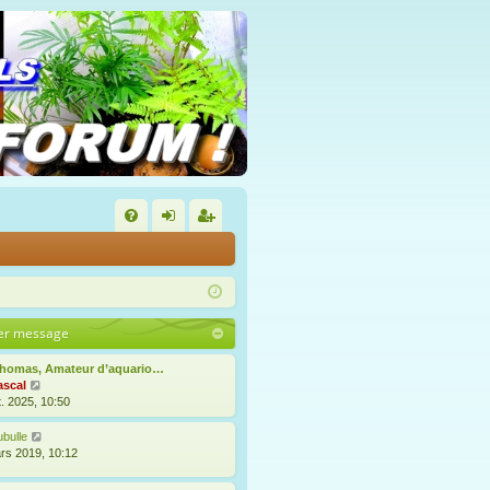
FA
on
’e
Q
ne
nr
xi
eg
er message
on
ist
Thomas, Amateur d’aquario…
re
V
ascal
o
t. 2025, 10:50
r
i
r
V
bulle
l
o
rs 2019, 10:12
e
i
d
r