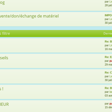
log
par
L
28 jui
 vente/don/échange de matériel
IMPOR
par
L
30 jui
 filtre
Derni
Re: B
par
L
16 ma
seils
Re: E
par
p
29 ma
Re: 
par
L
30 jui
 !
Re: B
par
l
03 ao
RIEUR
par
p
15 dé