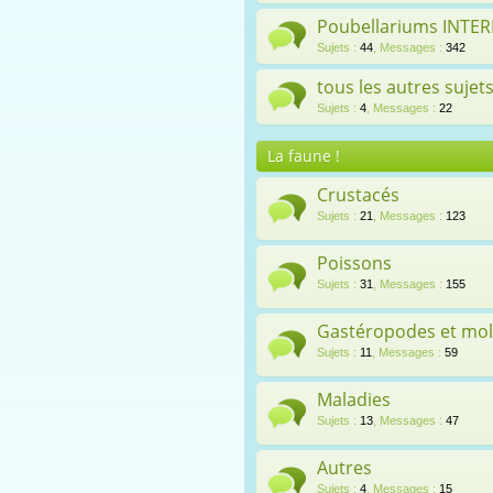
Poubellariums INTE
Sujets
:
44
,
Messages
:
342
tous les autres sujet
Sujets
:
4
,
Messages
:
22
La faune !
Crustacés
Sujets
:
21
,
Messages
:
123
Poissons
Sujets
:
31
,
Messages
:
155
Gastéropodes et mo
Sujets
:
11
,
Messages
:
59
Maladies
Sujets
:
13
,
Messages
:
47
Autres
Sujets
:
4
,
Messages
:
15