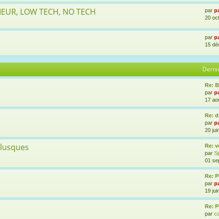
RIEUR, LOW TECH, NO TECH
par
p
20 oc
s
par
p
15 dé
Derni
Re: B
par
p
17 ao
Re: 
par
p
20 jui
llusques
Re: v
par
Sp
01 se
Re: P
par
p
19 jui
Re: P
par
c