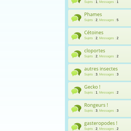
Sujets
:
1
,
Messages
:
1
Phames
Sujets
:
2
,
Messages
:
5
Cétoines
Sujets
:
2
,
Messages
:
2
cloportes
Sujets
:
2
,
Messages
:
2
autres insectes
Sujets
:
3
,
Messages
:
3
Gecko !
Sujets
:
1
,
Messages
:
2
Rongeurs !
Sujets
:
3
,
Messages
:
3
gasteropodes !
Sujets
:
2
,
Messages
:
2