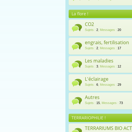
La flore !
CO2
Sujets
:
2
,
Messages
:
20
engrais, fertilisation
Sujets
:
2
,
Messages
:
17
Les maladies
Sujets
:
3
,
Messages
:
12
L'éclairage
Sujets
:
6
,
Messages
:
29
Autres
Sujets
:
15
,
Messages
:
73
TERRARIOPHILIE !
TERRARIUMS BIO ACT