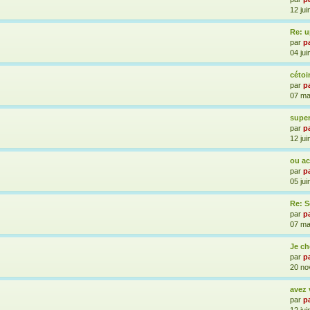
12 jui
Re: u
par
p
04 jui
cétoi
par
p
07 ma
supe
par
p
12 jui
ou ac
par
p
05 jui
Re: S
par
p
07 ma
Je ch
par
p
20 no
avez 
par
p