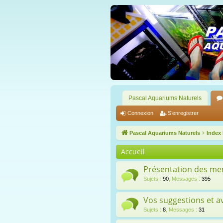
Pascal Aquariums Naturels
Connexion
S’enregistrer
Pascal Aquariums Naturels
Index
Accueil
Présentation des m
Sujets
:
90
,
Messages
:
395
Vos suggestions et av
Sujets
:
8
,
Messages
:
31