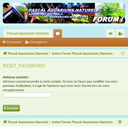
Pascal Aquariums Naturels
or
on
’e
Connexion
S’enregistrer
u
ne
nr
Pascal Aquariums Naturels
Index Forum Pascal Aquariums Naturels
m
xi
eg
RESET_PASSWORD
s
on
ist
re
Adresse courriel :
Adresse courriel associée à votre compte. Si vous ne l’avez pas modifiée via votre
r
panneau d’utilisateur, il s’agit de l’adresse que vous avez fournie lors de votre
enregistrement.
Pascal Aquariums Naturels
Index Forum Pascal Aquariums Naturels