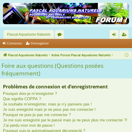
Pascal Aquariums Naturels
or
on
’e
Connexion
S’enregistrer
u
ne
nr
Pascal Aquariums Naturels
Index Forum Pascal Aquariums Naturels
m
xi
eg
Foire aux questions (Questions posées
s
on
ist
fréquemment)
re
Problèmes de connexion et d’enregistrement
r
Pourquoi dois-je m’enregistrer ?
Que signifie COPPA ?
Je souhaite m’enregistrer, mais je n’y parviens pas !
Je suis enregistré mais je ne peux pas me connecter !
Pourquoi ne puis-je pas me connecter ?
Je me suis enregistré par le passé mais je ne peux plus me connecter ?!
J’ai perdu mon mot de passe !
Pourquoi suis-je automatiquement déconnecté ?