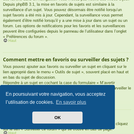
Depuis phpBB 3.1, la mise en favoris de sujets est similaire à la
surveillance d’un sujet. Vous pouvez désormais être notifié lorsqu’un
sujet favoris a été mis à jour. Cependant, la surveillance vous permet
également d’être notifié lorsqu’il y a une mise à jour dans un sujet ou un
forum. Les options de notifications pour les favoris et les surveillances
peuvent être configurées depuis le panneau de l’utilisateur dans l’onglet
« Préférences du forum ».
Haut
Comment mettre en favoris ou surveiller des sujets ?
Vous pouvez ajouter aux favoris ou surveiller un sujet en cliquant sur le
lien approprié dans le menu « Outils de sujet », souvent placé en haut et
en bas du sujet de discussion.
Répondre à un sujet en cochant la case du formulaire « M’avertir
lorsqu’une réponse est postée » vous permettra également de surveiller le
sujet.
En poursuivant votre navigation, vous acceptez
Haut
l’utilisation de cookies.
En savoir plus
Comment surveiller des forums ?
OK
Pour surveiller un forum en particulier, une fois entré sur celui-ci, cliquez
sur le lien « Surveiller ce forum » qui se trouve en bas de page.
Haut