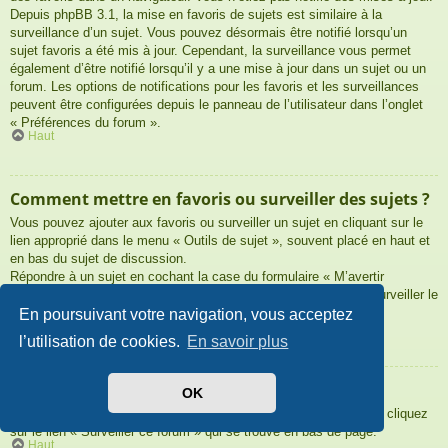
Depuis phpBB 3.1, la mise en favoris de sujets est similaire à la
surveillance d’un sujet. Vous pouvez désormais être notifié lorsqu’un
sujet favoris a été mis à jour. Cependant, la surveillance vous permet
également d’être notifié lorsqu’il y a une mise à jour dans un sujet ou un
forum. Les options de notifications pour les favoris et les surveillances
peuvent être configurées depuis le panneau de l’utilisateur dans l’onglet
« Préférences du forum ».
Haut
Comment mettre en favoris ou surveiller des sujets ?
Vous pouvez ajouter aux favoris ou surveiller un sujet en cliquant sur le
lien approprié dans le menu « Outils de sujet », souvent placé en haut et
en bas du sujet de discussion.
Répondre à un sujet en cochant la case du formulaire « M’avertir
lorsqu’une réponse est postée » vous permettra également de surveiller le
sujet.
En poursuivant votre navigation, vous acceptez
Haut
l’utilisation de cookies.
En savoir plus
Comment surveiller des forums ?
OK
Pour surveiller un forum en particulier, une fois entré sur celui-ci, cliquez
sur le lien « Surveiller ce forum » qui se trouve en bas de page.
Haut