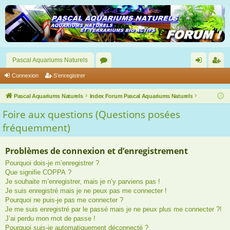
Pascal Aquariums Naturels
or
on
’e
Connexion
S’enregistrer
u
ne
nr
Pascal Aquariums Naturels
Index Forum Pascal Aquariums Naturels
m
xi
eg
Foire aux questions (Questions posées
s
on
ist
fréquemment)
re
Problèmes de connexion et d’enregistrement
r
Pourquoi dois-je m’enregistrer ?
Que signifie COPPA ?
Je souhaite m’enregistrer, mais je n’y parviens pas !
Je suis enregistré mais je ne peux pas me connecter !
Pourquoi ne puis-je pas me connecter ?
Je me suis enregistré par le passé mais je ne peux plus me connecter ?!
J’ai perdu mon mot de passe !
Pourquoi suis-je automatiquement déconnecté ?