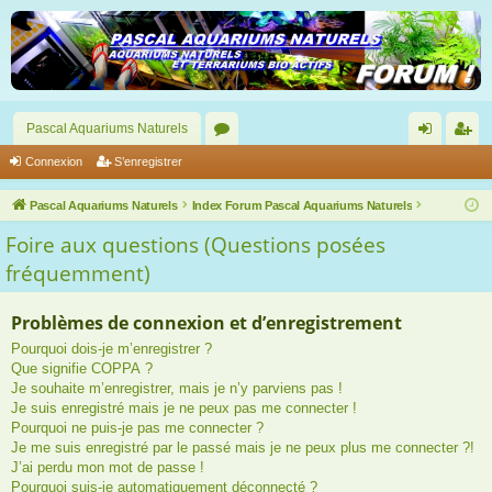
Pascal Aquariums Naturels
or
on
’e
Connexion
S’enregistrer
u
ne
nr
Pascal Aquariums Naturels
Index Forum Pascal Aquariums Naturels
m
xi
eg
Foire aux questions (Questions posées
s
on
ist
fréquemment)
re
Problèmes de connexion et d’enregistrement
r
Pourquoi dois-je m’enregistrer ?
Que signifie COPPA ?
Je souhaite m’enregistrer, mais je n’y parviens pas !
Je suis enregistré mais je ne peux pas me connecter !
Pourquoi ne puis-je pas me connecter ?
Je me suis enregistré par le passé mais je ne peux plus me connecter ?!
J’ai perdu mon mot de passe !
Pourquoi suis-je automatiquement déconnecté ?