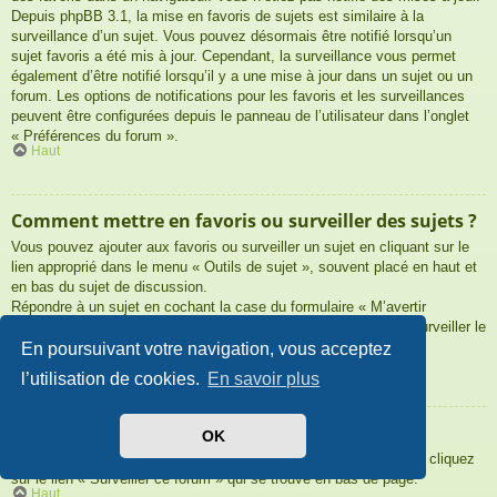
Depuis phpBB 3.1, la mise en favoris de sujets est similaire à la
surveillance d’un sujet. Vous pouvez désormais être notifié lorsqu’un
sujet favoris a été mis à jour. Cependant, la surveillance vous permet
également d’être notifié lorsqu’il y a une mise à jour dans un sujet ou un
forum. Les options de notifications pour les favoris et les surveillances
peuvent être configurées depuis le panneau de l’utilisateur dans l’onglet
« Préférences du forum ».
Haut
Comment mettre en favoris ou surveiller des sujets ?
Vous pouvez ajouter aux favoris ou surveiller un sujet en cliquant sur le
lien approprié dans le menu « Outils de sujet », souvent placé en haut et
en bas du sujet de discussion.
Répondre à un sujet en cochant la case du formulaire « M’avertir
lorsqu’une réponse est postée » vous permettra également de surveiller le
sujet.
En poursuivant votre navigation, vous acceptez
Haut
l’utilisation de cookies.
En savoir plus
Comment surveiller des forums ?
OK
Pour surveiller un forum en particulier, une fois entré sur celui-ci, cliquez
sur le lien « Surveiller ce forum » qui se trouve en bas de page.
Haut